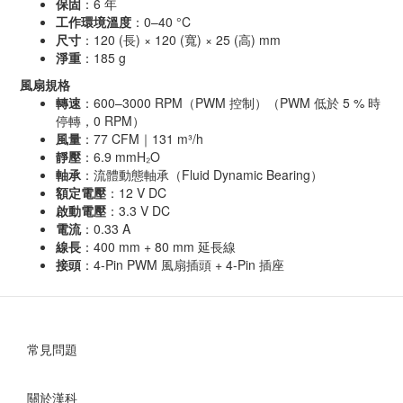
保固
：6 年
工作環境溫度
：0–40 °C
尺寸
：120 (長) × 120 (寬) × 25 (高) mm
淨重
：185 g
風扇規格
轉速
：600–3000 RPM（PWM 控制）（PWM 低於 5 % 時
停轉，0 RPM）
風量
：77 CFM｜131 m³/h
靜壓
：6.9 mmH₂O
軸承
：流體動態軸承（Fluid Dynamic Bearing）
額定電壓
：12 V DC
啟動電壓
：3.3 V DC
電流
：0.33 A
線長
：400 mm + 80 mm 延長線
接頭
：4-Pin PWM 風扇插頭 + 4-Pin 插座
常見問題
關於漢科