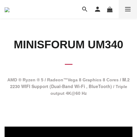
MINISFORUM UM340
M.2
AMD ® Ryzen ® 5 / Radeon™Vega 8 Graphics 8 Cores /
2230 WIFI Support (Dual-Band Wi-Fi , BlueTooth)
/ Triple
output 4K@60 Hz