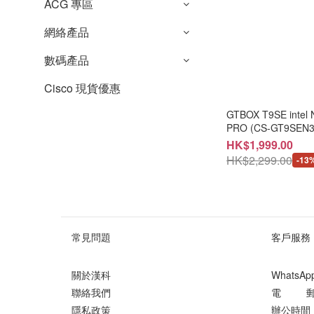
ACG 專區
網絡產品
數碼產品
Cisco 現貨優惠
GTBOX T9SE intel
PRO (CS-GT9SEN3
WARRANTY
HK$1,999.00
HK$2,299.00
-13
常見問題
客戶服務
關於漢科
WhatsA
聯絡我們
電 郵 ： 
隱私政策
辦公時間 ：