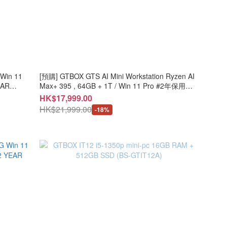
[預購] GTBOX GTS AI Mini Workstation Ryzen AI
EAR
Max+ 395 , 64GB + 1T / Win 11 Pro #2年保用
(CS-GTS395+LB-PCNB)
HK$17,999.00
HK$21,999.00
-18%