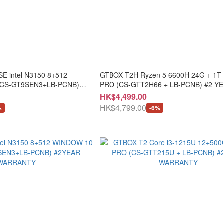
GTBOX T2H Ryzen 5 6600H 24G + 1T Win 11
(CS-GT9SEN3+LB-PCNB)
PRO (CS-GTT2H66 + LB-PCNB) #2 Y
G512GB037 #3 個月保養 #開箱
WARRANTY
HK$4,499.00
買電郵
HK$4,799.00
%
-6%