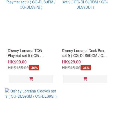
Disney Lorcana TCG
Disney Lorcana Deck Box
Playmat set 9 ( CG-
set 9 ( CG-DLS9DDM / CG-
DLS9PM / CG-DLS9PB )
DLS9DDI )
HK$99.00
HK$29.00
HK$155.00
HK$45.00
-36%
-36%