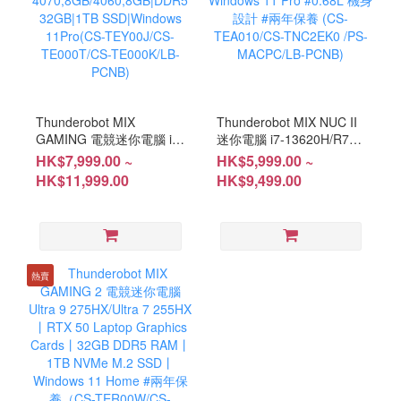
Thunderobot MIX
Thunderobot MIX NUC II
GAMING 電競迷你電腦 i9-
迷你電腦 i7-13620H/R7-
13900H/i7-13620H|RTX
255丨32GB丨1TB SSD丨
HK$7,999.00 ~
HK$5,999.00 ~
4070,8GB/4060,8GB|DDR5
Windows 11 Pro #0.68L
HK$11,999.00
HK$9,499.00
32GB|1TB SSD|Windows
機身設計 #兩年保養 (CS-
11Pro(CS-TEY00J/CS-
TEA010/CS-TNC2EK0
TE000T/CS-TE000K/LB-
/PS-MACPC/LB-PCNB)
PCNB)
熱賣