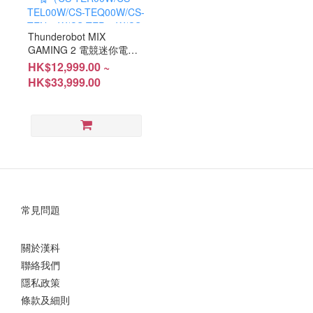
Thunderobot MIX
GAMING 2 電競迷你電腦
Ultra 9 275HX/Ultra 7
HK$12,999.00 ~
255HX丨RTX 50 Laptop
HK$33,999.00
Graphics Cards丨32GB
DDR5 RAM丨1TB NVMe
M.2 SSD丨Windows 11
Home #兩年保養（CS-
TER00W/CS-
TEL00W/CS-
TEQ00W/CS-
TEN00W/CS-
TEP00W/CS-TEM00W)
常見問題
關於漢科
聯絡我們
隱私政策
條款及細則