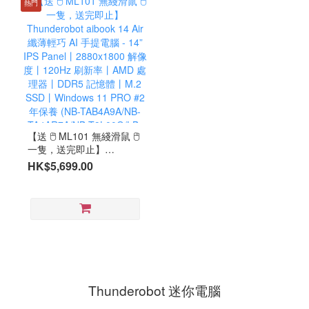
T9U00J/NB-T9S00K/NB-
TZ8P9DK/NB-
熱門
T9400P/NB-T9L00K/NB-
TZ8P9QJ/LB-PCNB）
R6S9MK/NB-T9N00K/LB-
PCNB）
【送 🖱️ ML101 無綫滑鼠 🖱️
一隻，送完即止】
Thunderobot aibook 14
HK$5,699.00
Air 纖薄輕巧 AI 手提電腦 -
14” IPS Panel丨
2880x1800 解像度丨
120Hz 刷新率丨AMD 處理
器丨DDR5 記憶體丨M.2
SSD丨Windows 11 PRO
#2年保養 (NB-
TAB4A9A/NB-
TA4AR7A/NB-
Thunderobot 迷你電腦
T9L00Q/LB-PCNB)