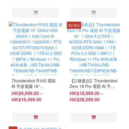
DDR5 丨1TB SSD丨WiFi6
丨Windows 11 Pro #2年保
養（NB-T9M00P/NB-
T9N00P/LB-PCNB）
預訂產品
Thunderobot R16S 電競
【訂購產品】Thunderobot
AI 手提電腦 16”
Zero 18 Pro 電競 AI 手提
2560x1600 240Hz丨Intel
電腦 18” 丨Ultra 9 275HX
HK$9,999.00 ~
HK$18,999.00 ~
Core i9-13900HX/i7-
丨NVIDIA RTX 5080
HK$16,499.00
HK$28,599.00
13650HX丨RTX
175W丨32GB DDR5 RAM
5070Ti/RTX5070/5060丨
丨1TB PCIe 5.0 SSD丨
16GB DDR5 丨1TB M.2
WiFi 7丨Windows 11 Pro
SSD丨WiFi6丨Windows
#2年保養（NB-
11 Pro #2年保養（NB-
T9V00J/NB-T9900K/NB-