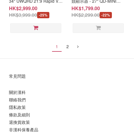
34" UWQHD 21:9 Rapid VA
競顯示器 - 27" QD-MINI
240Hz 電競顯示器 #三年保
LED 4K 160Hz / FHD 320
HK$2,999.00
HK$1,799.00
養(MO-MP346CX/LB-
Hz (MO-TP276MV/LB-
HK$3,999.00
HK$2,299.00
-25%
-22%
MON/CE-ACPC/LB-MON)
MON/CE-MNBC06U) #3年
保養
1
2
常見問題
關於漢科
聯絡我們
隱私政策
條款及細則
退換貨政策
非漢科保養產品