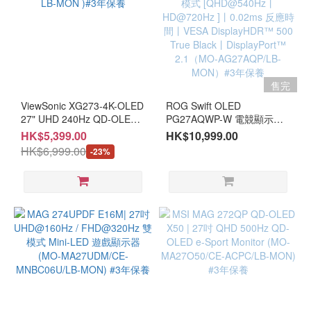
售完
ViewSonic XG273-4K-OLED
ROG Swift OLED
27" UHD 240Hz QD-OLED
PG27AQWP-W 電競顯示器 -
顯示器 ( MO-VZ273U / LB-
第四代 Tandem WOLED 面
HK$5,399.00
HK$10,999.00
MON )#3年保養
板丨雙模式 [QHD@540Hz丨
HK$6,999.00
-23%
HD@720Hz ]丨0.02ms 反應
時間丨VESA DisplayHDR™
500 True Black丨
DisplayPort™ 2.1（MO-
AG27AQP/LB-MON）#3年
保養