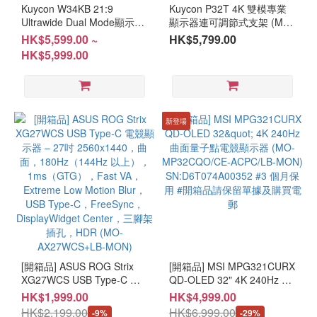
(14)
Kuycon W34KB 21:9
Kuycon P32T 4K 雙模專業
Ultrawide Dual Mode顯示器
顯示器連可調節式支架 (MO-
≤
連可調節式支架 (MO-
K32TH + LB-MON)
HK$5,599.00 ~
HK$5,799.00
26"
KW34KBS / MO-KW34KBH
HK$5,999.00
(7)
+ LB-MON)
解
像
度
新登場
≥UHD
(6)
≥QHD
(14)
FHD
(4)
[開箱品] ASUS ROG Strix
[開箱品] MSI MPG321CURX
面
XG27WCS USB Type-C 電
QD-OLED 32" 4K 240Hz 曲
板
競顯示器 – 27吋
面量子點電競顯示器 (MO-
HK$1,999.00
HK$4,999.00
類
2560x1440，曲面，
MP32CQO/CE-ACPC/LB-
HK$2,199.00
HK$6,999.00
-9%
-29%