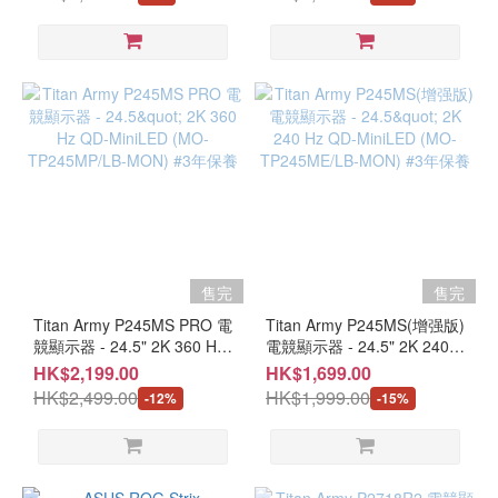
型
180Hz（144Hz 以上），
MON) SN:D6T074A00352
1ms（GTG），Fast VA，
#3 個月保用 #開箱品請保留
VA
Extreme Low Motion Blur，
單據及購買電郵
USB Type-C，FreeSync，
(5)
DisplayWidget Center，三腳
Mini-
架插孔，HDR (MO-
AX27WCS+LB-MON)
LED
(4)
OLED
(5)
IPS
(8)
售完
售完
Titan Army P245MS PRO 電
Titan Army P245MS(增强版)
曲
競顯示器 - 24.5" 2K 360 Hz
電競顯示器 - 24.5" 2K 240
面
QD-MiniLED (MO-
Hz QD-MiniLED (MO-
HK$2,199.00
HK$1,699.00
瑩
TP245MP/LB-MON) #3年保
TP245ME/LB-MON) #3年保
HK$2,499.00
HK$1,999.00
-12%
-15%
幕
養
養
曲
面
(4)