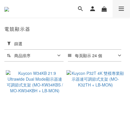
電競顯示器
套
篩選
用
篩
商品排序
每頁顯示 24 個
選
(0/20)
尺
吋
≤
49"
(1)
≤
34"