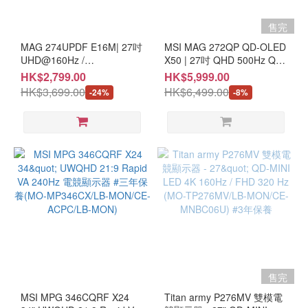
售完
MAG 274UPDF E16M| 27吋
MSI MAG 272QP QD-OLED
UHD@160Hz /
X50 | 27吋 QHD 500Hz QD-
FHD@320Hz 雙模式 Mini-
OLED e-Sport Monitor (MO-
HK$2,799.00
HK$5,999.00
LED 遊戲顯示器 (MO-
MA27O50/CE-ACPC/LB-
HK$3,699.00
HK$6,499.00
-24%
-8%
MA27UDM/CE-
MON) #3年保養
MNBC06U/LB-MON) #3年保
養
售完
MSI MPG 346CQRF X24
Titan army P276MV 雙模電