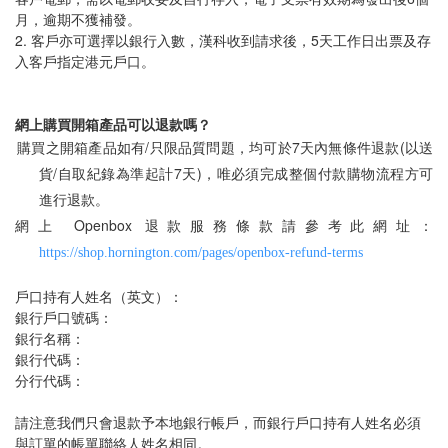
月，逾期不獲補發。
2. 客戶亦可選擇以銀行入數，漢科收到請求後，5天工作日出票及存
入客戶指定港元戶口。
網上購買開箱產品可以退款嗎？
/
7
(
購買之開箱產品如有
只限品質問題，均可於
天內無條件退款
以送
/
7
)
貨
自取紀錄為準起計
天
，唯必須完成整個付款購物流程方可
進行退款。
Openbox
網上
退款服務條款請參考此網址：
https://shop.hornington.com/pages/openbox-refund-terms
戶口持有人姓名（英文）：
銀行戶口號碼：
銀行名稱：
銀行代碼：
分行代碼：
請注意我們只會退款予本地銀行帳戶，而銀行戶口持有人姓名必須
與訂單的帳單聯絡人姓名相同。