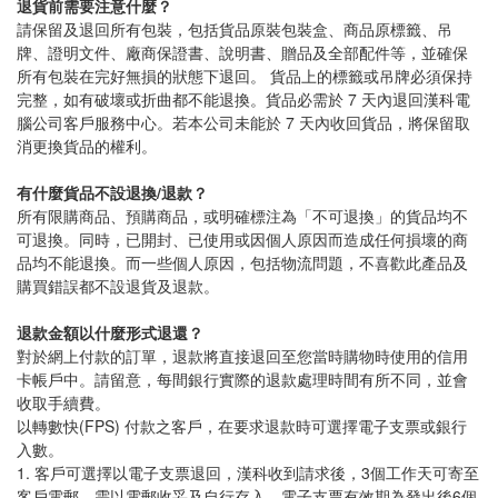
退貨前需要注意什麼？
請保留及退回所有包裝，包括貨品原裝包裝盒、商品原標籤、吊
牌、證明文件、廠商保證書、說明書、贈品及全部配件等，並確保
所有包裝在完好無損的狀態下退回。 貨品上的標籤或吊牌必須保持
完整，如有破壞或折曲都不能退換。貨品必需於 7 天內退回漢科電
腦公司客戶服務中心。若本公司未能於 7 天內收回貨品，將保留取
消更換貨品的權利。
有什麼貨品不設退換/退款？
所有限購商品、預購商品，或明確標注為「不可退換」的貨品均不
可退換。同時，已開封、已使用或因個人原因而造成任何損壞的商
品均不能退換。而一些個人原因，包括物流問題，不喜歡此產品及
購買錯誤都不設退貨及退款。
退款金額以什麼形式退還？
對於網上付款的訂單，退款將直接退回至您當時購物時使用的信用
卡帳戶中。請留意，每間銀行實際的退款處理時間有所不同，並會
收取手續費。
以轉數快(FPS) 付款之客戶，在要求退款時可選擇電子支票或銀行
入數。
1. 客戶可選擇以電子支票退回，漢科收到請求後，3個工作天可寄至
客戶電郵，需以電郵收妥及自行存入，電子支票有效期為發出後6個