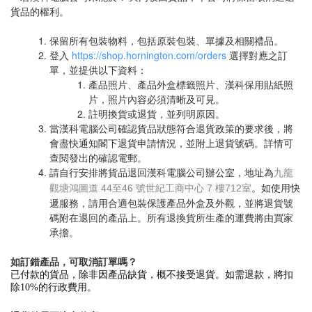
貨品的權利。
保留所有包裝物料，包括原裝包裝、單據及相關禮品。
登入
https://shop.hornington.com/orders
選擇對應之訂
單，並提供以下資料：
產品照片、產品外盒標籤照片、漢科保用貼紙照
片，照片內容必須清晰及可見。
註明換貨或退貨，並列明原因。
當漢科電腦公司確認貨品狀態符合退貨政策的要求後，將
會盡快通知閣下退貨申請情況，並附上退貨號碼。詳情可
查閱發出的確認電郵。
請自行安排將貨品退回漢科電腦公司辦公室，地址為
九龍
。如使用快
觀塘鴻圖道 44至46 號世紀工商中心 7 樓712室
遞服務，請用合適包裝保護產品外盒及外觀，並將退貨號
碼附在退回的產品上。所有退換貨所生產的運費將由買家
承擔。
如訂錯產品，可取消訂單嗎？
已付款的貨品，除非因產品缺貨，概不接受退貨。如需退款，將扣
除10%的行政費用。