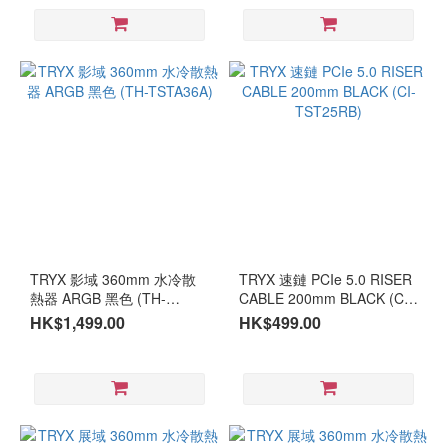
TRYX 影域 360mm 水冷散
TRYX 速鏈 PCIe 5.0 RISER
熱器 ARGB 黑色 (TH-
CABLE 200mm BLACK (CI-
TSTA36A)
TST25RB)
HK$1,499.00
HK$499.00