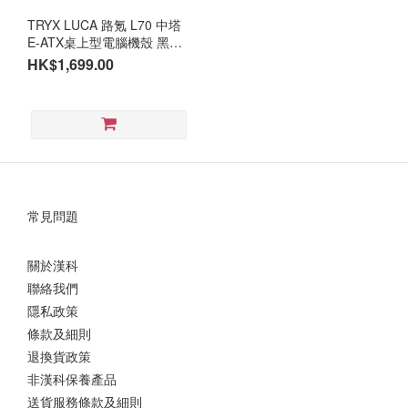
TRYX LUCA 路氪 L70 中塔
E-ATX桌上型電腦機殼 黑
(CA-TL70B)
HK$1,699.00
常見問題
關於漢科
聯絡我們
隱私政策
條款及細則
退換貨政策
非漢科保養產品
送貨服務條款及細則