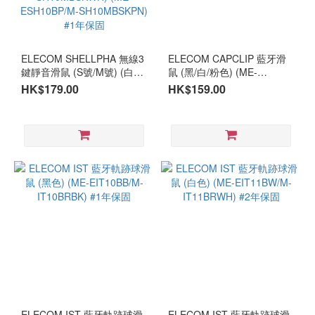
ELECOM SHELLPHA 無線3
ELECOM CAPCLIP 藍牙滑
鍵靜音滑鼠 (S號/M號) (白色/
鼠 (黑/白/粉色) (ME-
粉色) (ME-ESH11BW/M-
ECC2BB/M-CC2BRSBK)
HK$179.00
HK$159.00
SH11MBSKWH) (ME-
(ME-ECC2BW/M-
ESH11BP/M-
CC2BRSWH) (ME-
SH11MBSKPN) (ME-
ECC2BP/M-CC2BRSPN-G)
ESH10BW/M-
#6個月保固
SH10MBSKWH) (ME-
ESH10BP/M-
SH10MBSKPN) #1年保固
ELECOM IST 藍牙軌跡球滑
ELECOM IST 藍牙軌跡球滑