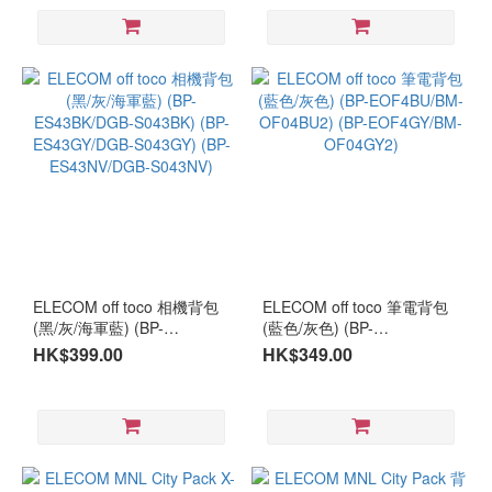
ELECOM off toco 相機背包
ELECOM off toco 筆電背包
(黑/灰/海軍藍) (BP-
(藍色/灰色) (BP-
ES43BK/DGB-S043BK) (BP-
EOF4BU/BM-OF04BU2)
HK$399.00
HK$349.00
ES43GY/DGB-S043GY)
(BP-EOF4GY/BM-
(BP-ES43NV/DGB-S043NV)
OF04GY2)