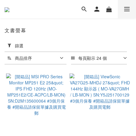
文書螢幕
套
篩選
用
篩
商品排序
每頁顯示 24 個
選
(0/20)
尺
吋
≤
49"
(5)
≤
34"