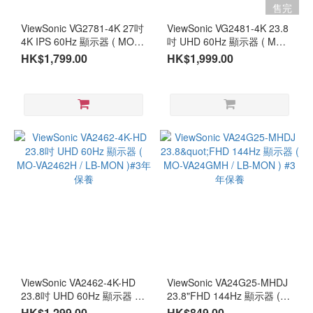
售完
ViewSonic VG2781-4K 27吋
ViewSonic VG2481-4K 23.8
4K IPS 60Hz 顯示器 ( MO-
吋 UHD 60Hz 顯示器 ( MO-
VG2781 / LB-MON )#3年保
VG2481 / LB-MON )#3年保
HK$1,799.00
HK$1,999.00
養
養
ViewSonic VA2462-4K-HD
ViewSonic VA24G25-MHDJ
23.8吋 UHD 60Hz 顯示器 (
23.8"FHD 144Hz 顯示器 (
MO-VA2462H / LB-MON )#3
MO-VA24GMH / LB-MON )
HK$1,299.00
HK$849.00