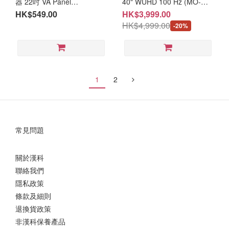
器 22吋 VA Panel
40" WUHD 100 Hz (MO-
FullHD(1920x1080) 100Hz
IN40C1U + LB-MON)
HK$549.00
HK$3,999.00
1ms 內置喇叭 ( MO-
HK$4,999.00
-20%
VA2215H / LB-MON ) #3年
保養
1
2
常見問題
關於漢科
聯絡我們
隱私政策
條款及細則
退換貨政策
非漢科保養產品