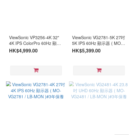
ViewSonic VP3256-4K 32"
ViewSonic VG2781-5K 27吋
4K IPS ColorPro 60Hz 顯示
5K IPS 60Hz 顯示器 ( MO-
器 ( MO-VP3256U / LB-
VG27815 / LB-MON )#3年保
HK$4,999.00
HK$5,399.00
MON ) #3年保養
養