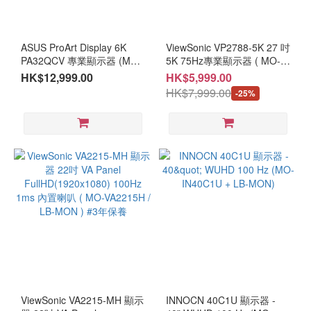
ASUS ProArt Display 6K
ViewSonic VP2788-5K 27 吋
PA32QCV 專業顯示器 (MO-
5K 75Hz專業顯示器 ( MO-
AP32QCV+LB-MON)
VP27885 / LB-MON )#3年保
HK$12,999.00
HK$5,999.00
養
HK$7,999.00
-25%
ViewSonic VA2215-MH 顯示
INNOCN 40C1U 顯示器 -