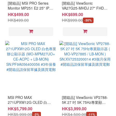
(9)
[開箱品] MSI PRO Series
[開箱品] ViewSonic
Monitor MP251 E2 25" IPS
VA27G25-MHDJ 27" FHD
≤
FHD 120Hz (MO-
144Hz 顯示器 ( MO-
HK$499.00
HK$699.00
26"
MP251E2/CE-ACPC/LB-
VA27GMH / LB-MON )
HK$499.00
HK$999.00
-30%
(6)
MON) SN:D2M135600064
SN:Y5J251700129 #3個月
#3個月保養 #開箱品請保留
保養 #開箱品請保留單據及
解
單據及購買電郵
購買電郵
像
度
≥UHD
(5)
≥QHD
(10)
FHD
(4)
MSI PRO MAX
[開箱品] ViewSonic VP2788-
面
271UPXW12G OLED 白色
5K 27 吋 5K 75Hz專業顯示
板
專業辦公顯示器 (MO-
器 ( MO-VP27885 / LB-
HK$5,799.00
HK$3,999.00
類
MPM27UO+ CE-ACPC +
MON ) SN:XV7253200014
HK$5,999.00
HK$4,500.00
-3%
-11%