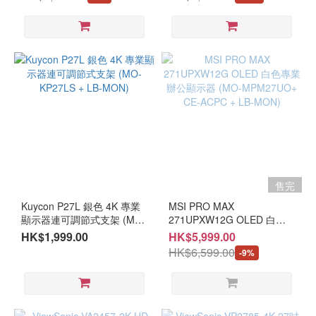
型
LB-MON)
#3個月保用 #開箱品請保留
SN:PF9A056400056 #3年保
單據及購買電郵
VA
養 #開箱品請保留單據及購
買電郵
(4)
IPS
(16)
曲
面
瑩
幕
售完
曲
面
Kuycon P27L 銀色 4K 專業
MSI PRO MAX
(2)
顯示器連可調節式支架 (MO-
271UPXW12G OLED 白色
KP27LS + LB-MON)
專業辦公顯示器 (MO-
HK$1,999.00
HK$5,999.00
MPM27UO+ CE-ACPC +
類
HK$6,599.00
-9%
LB-MON)
型
文
書