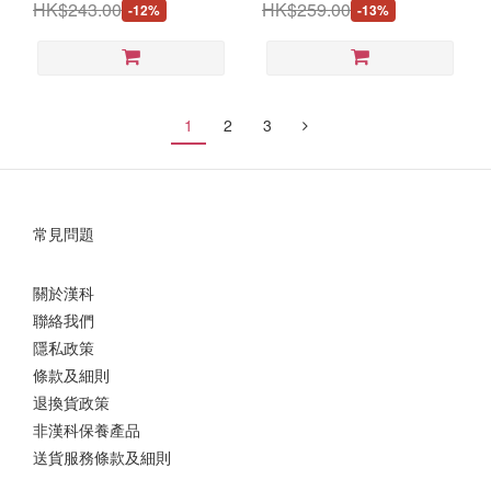
JCH342W) / 清新藍 (UH-
HK$243.00
HK$259.00
-12%
-13%
JCH342C) / 晚霞粉 (UH-
JCH342R) [台灣製造]
1
2
3
常見問題
關於漢科
聯絡我們
隱私政策
條款及細則
退換貨政策
非漢科保養產品
送貨服務條款及細則