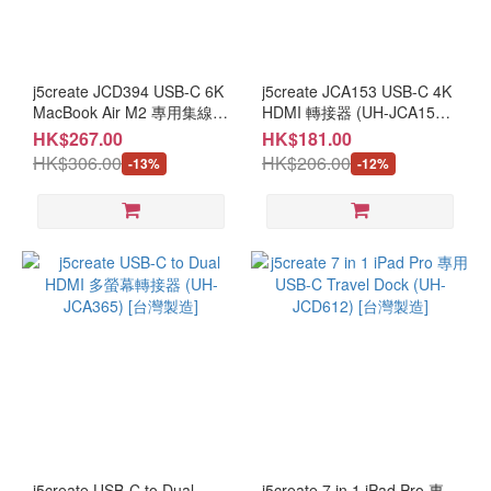
j5create JCD394 USB-C 6K
j5create JCA153 USB-C 4K
MacBook Air M2 專用集線器
HDMI 轉接器 (UH-JCA153)
(UH-JCD394) [台灣製造]
[台灣製造]
HK$267.00
HK$181.00
HK$306.00
HK$206.00
-13%
-12%
j5create USB-C to Dual
j5create 7 in 1 iPad Pro 專