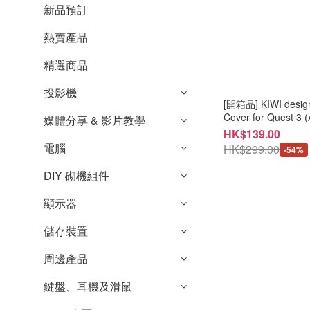
新品預訂
熱賣產品
精選商品
投影機
[開箱品] KIWI design 
Cover for Quest
媒體分享 & 影片教學
#245KIWI100
HK$139.00
電腦
HK$299.00
-54%
DIY 砌機組件
顯示器
儲存裝置
周邊產品
鍵盤、耳機及滑鼠