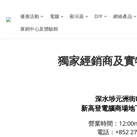
優惠活動
電腦
顯示器
DIY
網絡產品
展銷中心及體驗館
獨家經銷商及實
深水埗元洲街8
新高登電腦商場地
營業時間：12:00nn
電話：+852 278