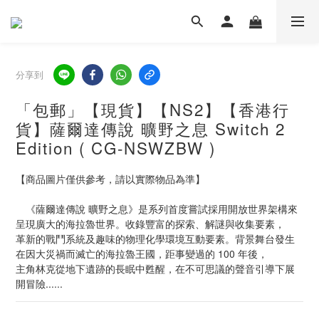
分享到
「包郵」【現貨】【NS2】【香港行
貨】薩爾達傳說 曠野之息 Switch 2
Edition ( CG-NSWZBW )
【商品圖片僅供參考，請以實際物品為準】
　《薩爾達傳說 曠野之息》是系列首度嘗試採用開放世界架構來
呈現廣大的海拉魯世界。收錄豐富的探索、解謎與收集要素，
革新的戰鬥系統及趣味的物理化學環境互動要素。背景舞台發生
在因大災禍而滅亡的海拉魯王國，距事變過的 100 年後，
主角林克從地下遺跡的長眠中甦醒，在不可思議的聲音引導下展
開冒險......