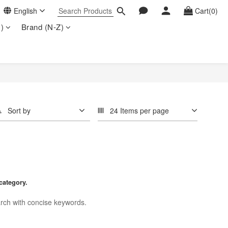
English
Cart(0)
)
Brand (N-Z)
Sort by
24 Items per page
category.
rch with concise keywords.