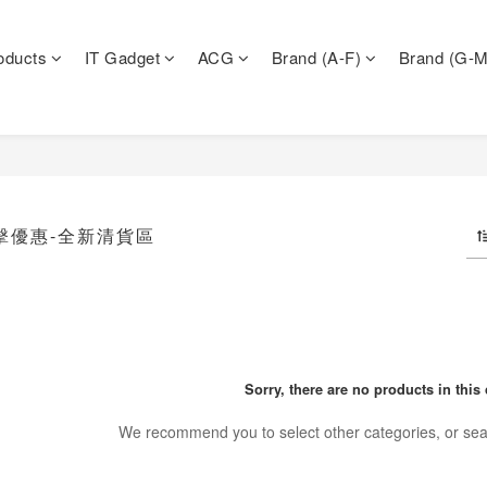
oducts
IT Gadget
ACG
Brand (A-F)
Brand (G-M
突擊優惠-全新清貨區
Sorry, there are no products in this 
We recommend you to select other categories, or sea