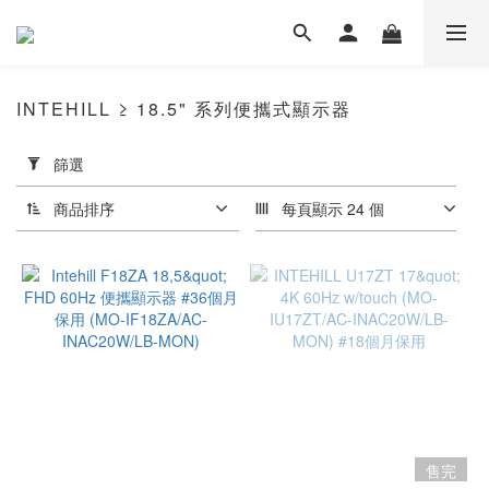
INTEHILL ≥ 18.5" 系列便攜式顯示器
套
篩選
用
篩
商品排序
每頁顯示 24 個
選
(0/20)
尺
吋
可
攜
式
顯
示
售完
器