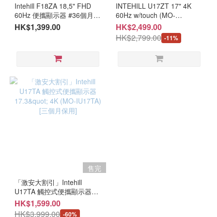
(1)
Intehill F18ZA 18,5" FHD
INTEHILL U17ZT 17" 4K
60Hz 便攜顯示器 #36個月保
60Hz w/touch (MO-
用 (MO-IF18ZA/AC-
IU17ZT/AC-INAC20W/LB-
解
HK$1,399.00
HK$2,499.00
INAC20W/LB-MON)
MON) #18個月保用
像
HK$2,799.00
-11%
度
≥UHD
(1)
面
板
類
型
IPS
(1)
售完
類
「激安大割引」Intehill
型
U17TA 觸控式便攜顯示器
17.3" 4K (MO-IU17TA) [三個
HK$1,599.00
文
月保用]
HK$3,999.00
-60%