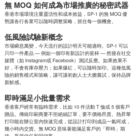
無 MOQ 如何成為市場推廣的秘密武器
香港市場環境注重靈活性和成本效益，SP-1 的無 MOQ 優
勢讓各行各業可以隨時調整策略，抓住每一個機會。
低風險試驗新概念
市場瞬息萬變，今天流行的設計明天可能過時。SP-1 可以
只印一件產品 — 例如一個印有新設計的瓷杯 — 然後在社交
媒體（如 Instagram或 Facebook）測試反應。如果效果不
好，不會有庫存壓力；如果爆紅，可以隨時加印。這種低風
險的銷售模式和策略，讓可讓初創人士大膽嘗試，保持品牌
新鮮感。
即時滿足小批量需求
香港客戶經常有臨時需求，比如 10 件活動 T 恤或 5 個客戶
贈品。傳統印刷商要不拒絕細訂單，要不價格昂貴。熱昇華
打印能在辦公室內快速完成，從設計打印到成品一氣呵成，
幾小時內交貨。無 MOQ 意味著能滿足客戶的「即時」期
待，贏得信任和回頭客。