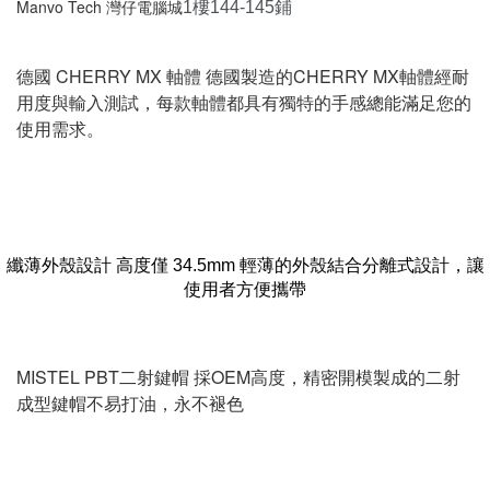
Manvo Tech 灣仔電腦城
1樓144-145鋪
德國 CHERRY MX 軸體 德國製造的CHERRY MX軸體經耐
用度與輸入測試，每款軸體都具有獨特的手感總能滿足您的
使用需求。
纖薄外殼設計 高度僅 34.5mm 輕薄的外殼結合分離式設計，讓
使用者方便攜帶
MISTEL PBT二射鍵帽 採OEM高度，精密開模製成的二射
成型鍵帽不易打油，永不褪色