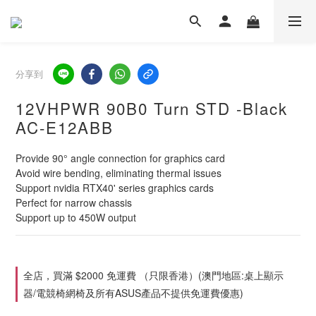
分享到
12VHPWR 90B0 Turn STD -Black
AC-E12ABB
Provide 90° angle connection for graphics card
Avoid wire bending, eliminating thermal issues
Support nvidia RTX40' series graphics cards
Perfect for narrow chassis
Support up to 450W output
全店，買滿 $2000 免運費 （只限香港）(澳門地區:桌上顯示
器/電競椅網椅及所有ASUS產品不提供免運費優惠)