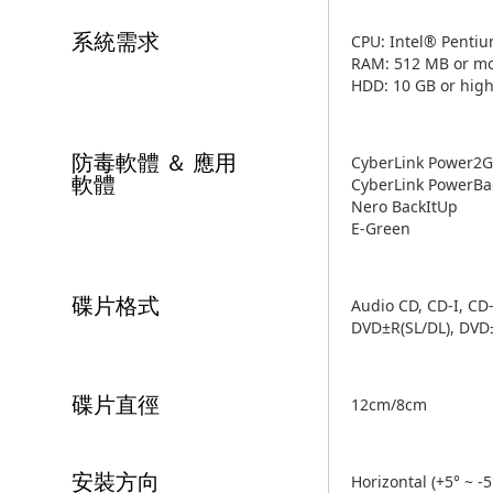
系統需求
CPU: Intel® Penti
RAM: 512 MB or m
HDD: 10 GB or hig
防毒軟體 ＆ 應用
CyberLink Power2G
軟體
CyberLink PowerBa
Nero BackItUp
E-Green
碟片格式
Audio CD, CD-I, CD
DVD±R(SL/DL), DV
碟片直徑
12cm/8cm
安裝方向
Horizontal (+5° ~ -5