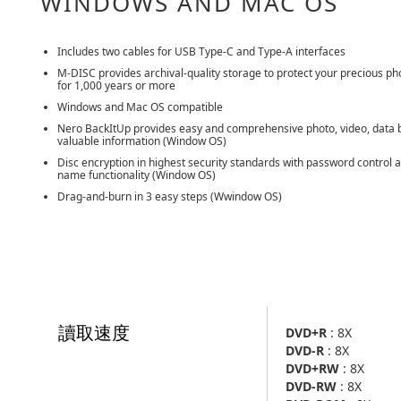
WINDOWS AND MAC OS
Includes two cables for USB Type-C and Type-A interfaces
M-DISC provides archival-quality storage to protect your precious ph
for 1,000 years or more
Windows and Mac OS compatible
Nero BackItUp provides easy and comprehensive photo, video, data 
valuable information (Window OS)
Disc encryption in highest security standards with password control 
name functionality (Window OS)
Drag-and-burn in 3 easy steps (Wwindow OS)
讀取速度
DVD+R
: 8X
DVD-R
: 8X
DVD+RW
: 8X
DVD-RW
: 8X