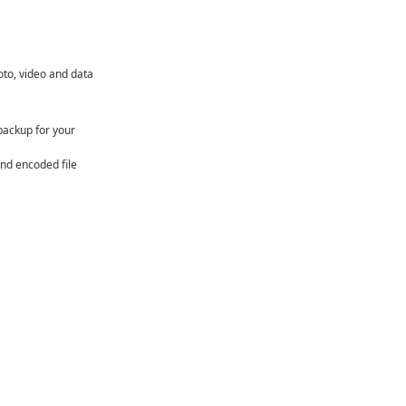
oto, video and data
backup for your
and encoded file