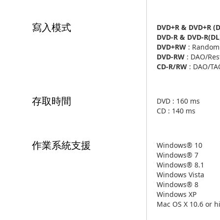
寫入模式
DVD+R & DVD+R (D
DVD-R & DVD-R(DL
DVD+RW
: Random
DVD-RW
: DAO/Rest
CD-R/RW
: DAO/TA
存取時間
DVD : 160 ms
CD : 140 ms
作業系統支援
Windows® 10
Windows® 7
Windows® 8.1
Windows Vista
Windows® 8
Windows XP
Mac OS X 10.6 or h