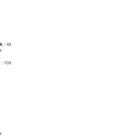
ck
: 4X
X
X
k
: 10X
X