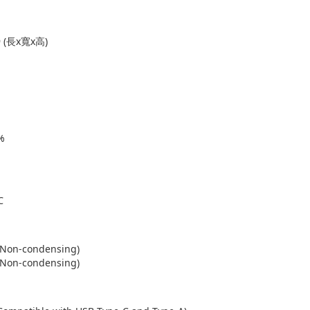
.9 (長x寬x高)
%
℃
(Non-condensing)
(Non-condensing)