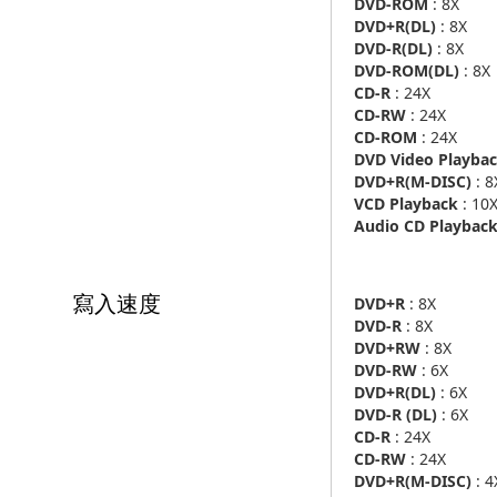
DVD-ROM
: 8X
DVD+R(DL)
: 8X
DVD-R(DL)
: 8X
DVD-ROM(DL)
: 8X
CD-R
: 24X
CD-RW
: 24X
CD-ROM
: 24X
DVD Video Playba
DVD+R(M-DISC)
: 8
VCD Playback
: 10
Audio CD Playbac
寫入速度
DVD+R
: 8X
DVD-R
: 8X
DVD+RW
: 8X
DVD-RW
: 6X
DVD+R(DL)
: 6X
DVD-R (DL)
: 6X
CD-R
: 24X
CD-RW
: 24X
DVD+R(M-DISC)
: 4