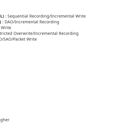
L)
: Sequential Recording/Incremental Write
)
: DAO/Incremental Recording
 Write
ricted Overwrite/Incremental Recording
O/SAO/Packet Write
igher