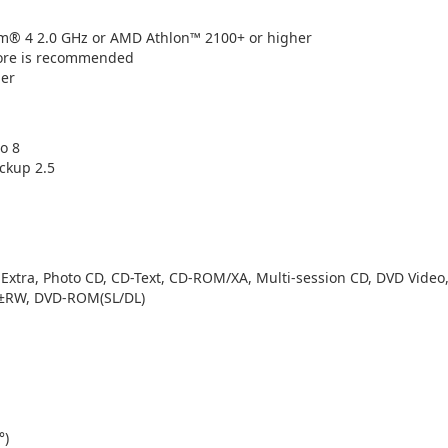
um® 4 2.0 GHz or AMD Athlon™ 2100+ or higher
ore is recommended
her
o 8
ckup 2.5
-Extra, Photo CD, CD-Text, CD-ROM/XA, Multi-session CD, DVD Vide
D±RW, DVD-ROM(SL/DL)
°)