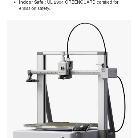
Indoor Safe
: UL 2904 GREENGUARD certified for
emission safety.