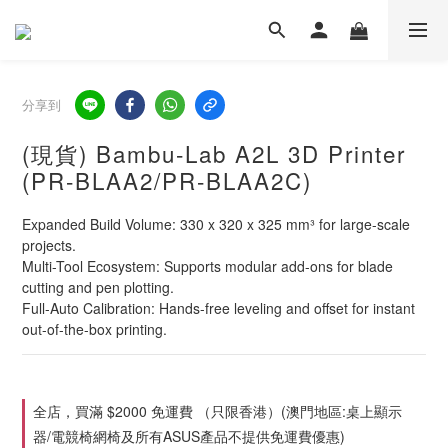
分享到
(現貨) Bambu-Lab A2L 3D Printer
(PR-BLAA2/PR-BLAA2C)
Expanded Build Volume: 330 x 320 x 325 mm³ for large-scale 
projects.
Multi-Tool Ecosystem: Supports modular add-ons for blade 
cutting and pen plotting.
Full-Auto Calibration: Hands-free leveling and offset for instant 
out-of-the-box printing.
全店，買滿 $2000 免運費 （只限香港）(澳門地區:桌上顯示
器/電競椅網椅及所有ASUS產品不提供免運費優惠)