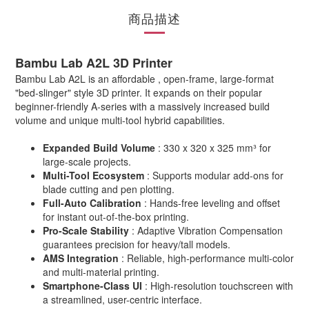
商品描述
Bambu Lab A2L 3D Printer
Bambu Lab A2L is an affordable , open-frame, large-format
"bed-slinger" style 3D printer. It expands on their popular
beginner-friendly A-series with a massively increased build
volume and unique multi-tool hybrid capabilities.
Expanded Build Volume
: 330 x 320 x 325 mm³ for
large-scale projects.
Multi-Tool Ecosystem
: Supports modular add-ons for
blade cutting and pen plotting.
Full-Auto Calibration
: Hands-free leveling and offset
for instant out-of-the-box printing.
Pro-Scale Stability
: Adaptive Vibration Compensation
guarantees precision for heavy/tall models.
AMS Integration
: Reliable, high-performance multi-color
and multi-material printing.
Smartphone-Class UI
: High-resolution touchscreen with
a streamlined, user-centric interface.