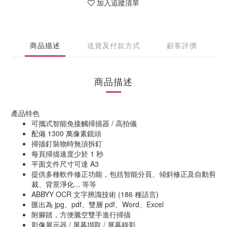
加入追蹤清單
商品描述
送貨及付款方式
顧客評價
商品描述
產品特色
可攜式智能免接觸掃描器 / 高拍儀
配備 1300 萬像素鏡頭
掃描釘裝物時無須拆釘
每頁掃描速度少於 1 秒
平面文件尺寸可達 A3
提供多種軟件修正功能，包括智能分頁、傾斜修正及自動剪
裁、背景淨化... 等等
ABBYY OCR 文字辨識技術 (186 種語言)
匯出為 jpg、pdf、雙層 pdf、Word、Excel
附腳踏，方便騰空雙手進行掃描
影像展示器 / 屏幕擷取 / 屏幕錄影