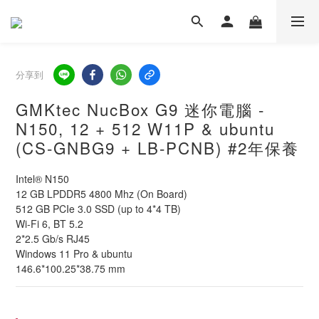
分享到
GMKtec NucBox G9 迷你電腦 -
N150, 12 + 512 W11P & ubuntu
(CS-GNBG9 + LB-PCNB) #2年保養
Intel® N150
12 GB LPDDR5 4800 Mhz (On Board)
512 GB PCIe 3.0 SSD (up to 4*4 TB)
Wi-Fi 6, BT 5.2
2*2.5 Gb/s RJ45
Windows 11 Pro & ubuntu
146.6*100.25*38.75 mm