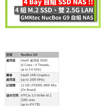
型號
NucBox G9
處理器
Intel® 處理器 N150
(4 Cores / 4 Threads,
up to 3.6 GHz)
圖像
Intel® UHD Graphics
處理器
(up to 1000 MHz)
記憶體
12 GB LPDDR5 4800 Mhz
(On Board)
儲存空間
4*PCIe 3.0 NVMe M.2
2280 slots
(up to 4*4 TB)