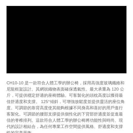
CH10-10 是一款符合人體工學的辦公椅，採用高強度玻璃纖維和
尼龍框架設計。其網狀織物表面確保透氣性。最大承重為 120 公
斤，可提供穩定舒適的座椅體驗。可客製化的頭枕高度以獲得最
佳舒適度和支撐。 125°傾斜，可增強放鬆度並提供靈活的座位角
度。可調節的靠背高度使其能夠根據不同身高和喜好的用戶進行
客製化。可調節的腰部支撐提供個性化的下背部舒適度並促進最
佳的脊椎排列。這款符合人體工學的辦公椅將功能性與時尚、現
代的設計相結合，為任何專業工作空間提供風格、舒適度和支撐
性的完美平衡。