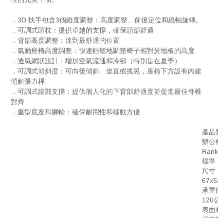
．3D 扶手包含3個維度調整：高度調整、前後定位和繞軸旋轉。
．可調式頭枕：提供卓越的支撐，確保頭部舒適
．背部高度調整：達到最舒適的位置
．氣動座椅高度調整：快速輕鬆地調整椅子相對於地板的高度
．透氣網狀設計：增加空氣流通和冷卻（特別是在夏季）
．可調式傾斜度：可向後傾斜、坐直或搖晃，座椅下方設有內建
傾斜張力桿
．可調式腰部支撐：提供個人化的下背部舒適度並促進最佳脊椎
對齊
．重型底座和腳輪：確保耐用性和移動方便
產品
辦公
Ran
標準
尺寸
67x
承重
120
表面