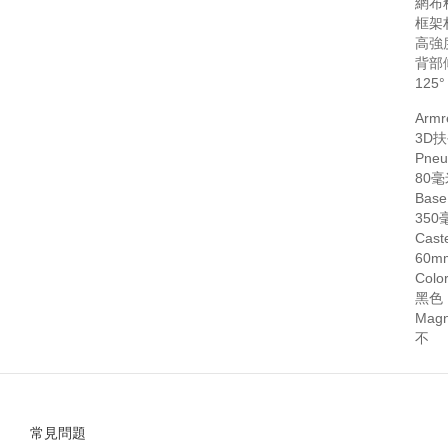
網布
框架
高強
背部
125°
Armr
3D
Pneu
80
Base
35
Cast
60m
Colo
黑色
Magn
不
常見問題