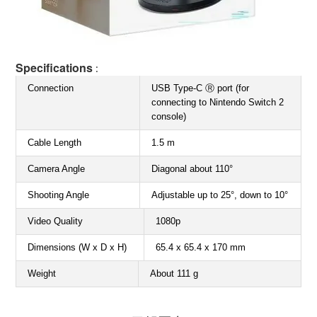
Specifications
:
Connection
USB Type-C Ⓡ port (for
connecting to Nintendo Switch 2
console)
Cable Length
1.5 m
Camera Angle
Diagonal about 110°
Shooting Angle
Adjustable up to 25°, down to 10°
Video Quality
1080p
Dimensions (W x D x H)
65.4 x 65.4 x 170 mm
Weight
About 111 g