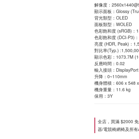
解像度：2560x1440@
顯示面板：Glossy (TrueB
背光類型：OLED
面板類型：WOLED
色彩飽和度 (sRGB)：1
色彩飽和度 (DCI-P3)：
亮度 (HDR, Peak)：1,5
對比率(Typ.) :1,500,00
顯示色彩：1073.7M (10 
反應時間：0.02
輸入接頭：DisplayPort 2
升降：0~110mm
機身體積：606 x 548 x
機身重量：11.6 kg
保用：3Y
全店，買滿 $2000
器/電競椅網椅及所有