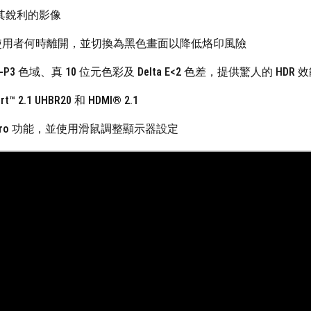
現極其銳利的影像
器可精確偵測使用者何時離開，並切換為黑色畫面以降低烙印風險
.5% DCI-P3 色域、真 10 位元色彩及 Delta E<2 色差，提供驚人的 HDR 
.1 UHBR20 和 HDMI® 2.1
 Care Pro 功能，並使用滑鼠調整顯示器設定