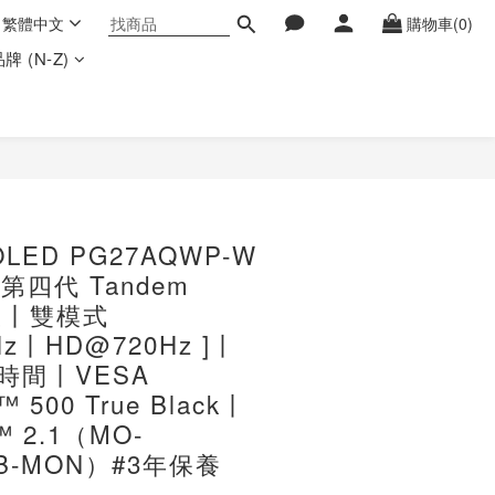
繁體中文
購物車(0)
牌 (N-Z)
 OLED PG27AQWP-W
第四代 Tandem
板丨雙模式
Hz丨HD@720Hz ]丨
應時間丨VESA
™ 500 True Black丨
t™ 2.1（MO-
LB-MON）#3年保養