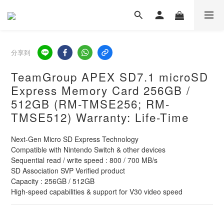
分享到
TeamGroup APEX SD7.1 microSD
Express Memory Card 256GB /
512GB (RM-TMSE256; RM-
TMSE512) Warranty: Life-Time
Next-Gen Micro SD Express Technology
Compatible with Nintendo Switch & other devices
Sequential read / write speed : 800 / 700 MB/s
SD Association SVP Verified product 
Capacity : 256GB / 512GB
High-speed capabilities & support for V30 video speed