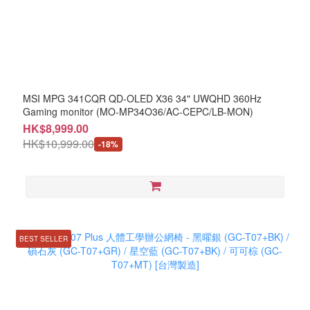
MSI MPG 341CQR QD-OLED X36 34" UWQHD 360Hz
Gaming monitor (MO-MP34O36/AC-CEPC/LB-MON)
HK$8,999.00
HK$10,999.00
-18%
BEST SELLER