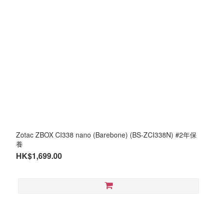
Zotac ZBOX CI338 nano (Barebone) (BS-ZCI338N) #2年保
養
HK$1,699.00