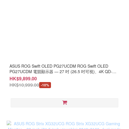
ASUS ROG Swift OLED PG27UCDM ROG Swift OLED
PG27UCDM 電競顯示器 ― 27 吋 (26.5 吋可視)、4K QD-
OLED 面板、240 Hz、0.03 ms(GTG) 反應時間、OLED Anti-
HK$9,899.00
Flicker 2.0、特製散熱器、OLED Care Pro、Neo 接近感應
HK$10,999.00
-10%
器、G-SYNC® 相容、VESA DisplayHDR™ 400 True Black、
均勻亮度、99% DCI-P3、真實 10 位元色彩、DisplayWidget
Center、DisplayPort™ 2.1a UHBR20 (80Gbps 完整頻寬) (
MO-AG27UCD+LB-MON )