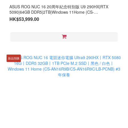
ASUS ROG NUC 16 20周年紀念特別版 U9 290HX|RTX
5090|64GB DDR5|2TB|Windows 11Home (CS-
AN16R9A/LB-PCNB)
HK$53,999.00
新品預購