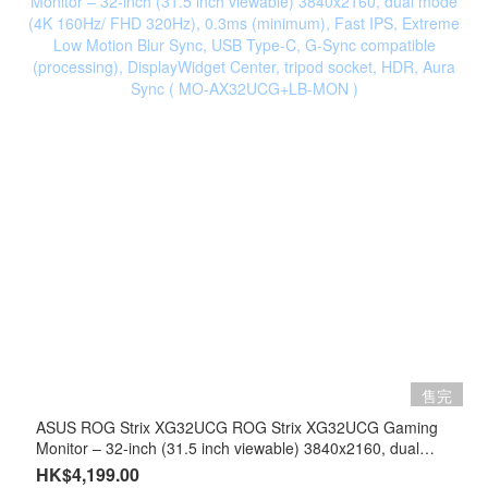
售完
ASUS ROG Strix XG32UCG ROG Strix XG32UCG Gaming
Monitor – 32-inch (31.5 inch viewable) 3840x2160, dual
mode (4K 160Hz/ FHD 320Hz), 0.3ms (minimum), Fast IPS,
HK$4,199.00