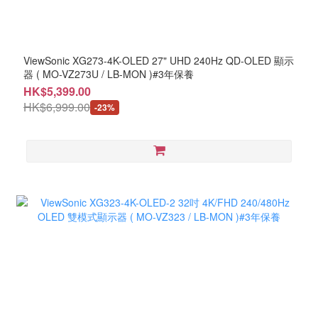
ViewSonic XG273-4K-OLED 27" UHD 240Hz QD-OLED 顯示
器 ( MO-VZ273U / LB-MON )#3年保養
HK$5,399.00
HK$6,999.00
-23%