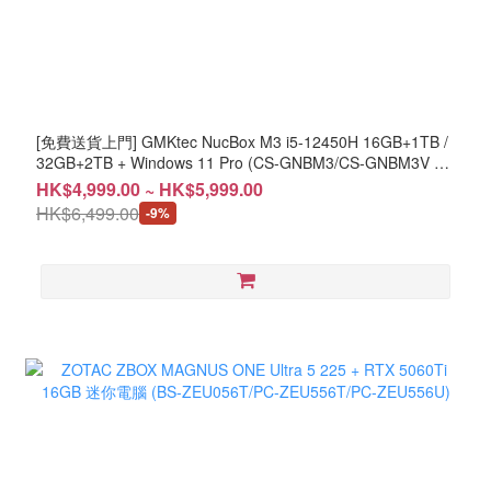
[免費送貨上門] GMKtec NucBox M3 i5-12450H 16GB+1TB /
32GB+2TB + Windows 11 Pro (CS-GNBM3/CS-GNBM3V +
LB-PCNB) #2年保養
HK$4,999.00 ~ HK$5,999.00
HK$6,499.00
-9%