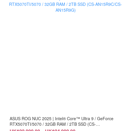
ASUS ROG NUC 2025 | Intel® Core™ Ultra 9 / GeForce
RTX5070TI/5070 / 32GB RAM / 2TB SSD (CS-
AN15R9C/CS-AN15R9G)