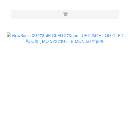
Extreme Low Motion Blur Sync, USB Type-C, G-Sync
compatible (processing), DisplayWidget Center, tripod
socket, HDR, Aura Sync ( MO-AX32UCG+LB-MON )