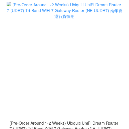
(Pre-Order Around 1-2 Weeks) Ubiquiti UniFi Dream Router
7 (UDR7) Tri-Band WiFi 7 Gateway Router (NE-UUDR7) 兩