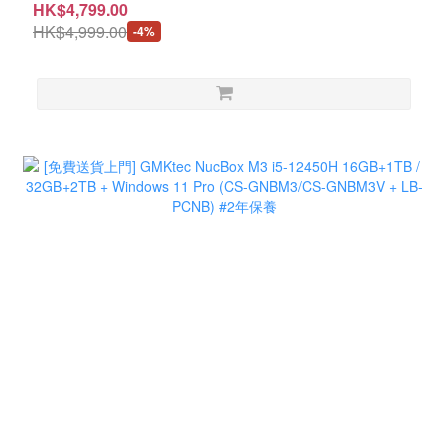
MNBC06U + LB-PCNB ) # 3 Year Warranty
HK$4,799.00
HK$4,999.00
-4%