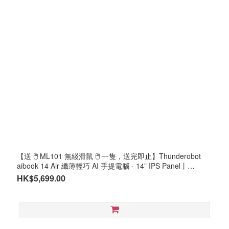
【送 🖱️ ML101 無綫滑鼠 🖱️ 一隻，送完即止】Thunderobot
aibook 14 Air 纖薄輕巧 AI 手提電腦 - 14” IPS Panel丨
2880x1800 解像度丨120Hz 刷新率丨AMD 處理器丨DDR5 記
HK$5,699.00
憶體丨M.2 SSD丨Windows 11 PRO #2年保養 (NB-
TAB4A9A/NB-TA4AR7A/NB-T9L00Q/LB-PCNB)