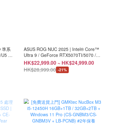
O 準系
ASUS ROG NUC 2025 | Intel® Core™
/U5 +
Ultra 9 / GeForce RTX5070TI/5070 /
32GB RAM / 2TB SSD (CS-
HK$22,999.00 ~ HK$24,999.00
AN15R9C/CS-AN15R9G)
HK$28,999.00
-21%