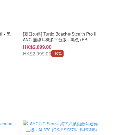
椅 - 黑
[夏日の祭] Turtle Beach® Stealth Pro II
ANC 無線耳機多平台版 - 黑色 (EP-
 / 可可
SP2XBBK) / 白色 (EP-SP2XBWH) - 相容
HK$2,699.00
於 Xbox, PlayStation, PC 及具備
HK$2,999.00
-10%
Bluetooth® 功能的行動裝置