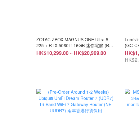
ZOTAC ZBOX MAGNUS ONE Ultra 5
Lumi
225 + RTX 5060Ti 16GB 迷你電腦 (BS-
(GC-
ZEU056T/PC-ZEU556T/PC-ZEU556U)
HK$10,299.00 ~ HK$20,999.00
HK$1,
HK$2,