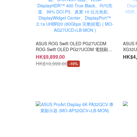
ASUS ROG Swift OLED PG27UCDM
ASUS ROG
ROG Swift OLED PG27UCDM 電競顯示
XG32UC
器 ― 27 吋 (26.5 吋可視)、4K QD-
(31.5 
HK$9,899.00
HK$4,
OLED 面板、240 Hz、0.03 ms(GTG) 反
mode (
HK$10,999.00
-10%
應時間、OLED Anti-Flicker 2.0、特製散
(minim
熱器、OLED Care Pro、Neo 接近感應
Motion
器、G-SYNC® 相容、VESA
compat
DisplayHDR™ 400 True Black、均勻亮
Center,
度、99% DCI-P3、真實 10 位元色彩、
MO-AX
DisplayWidget Center、DisplayPort™
2.1a UHBR20 (80Gbps 完整頻寬) ( MO-
AG27UCD+LB-MON )