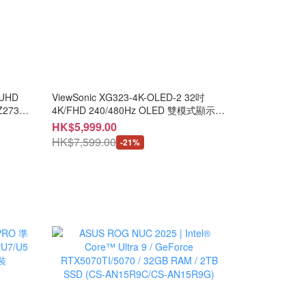
 UHD
ViewSonic XG323-4K-OLED-2 32吋
Z273U
4K/FHD 240/480Hz OLED 雙模式顯示器
( MO-VZ323 / LB-MON )#3年保養
HK$5,999.00
HK$7,599.00
-21%