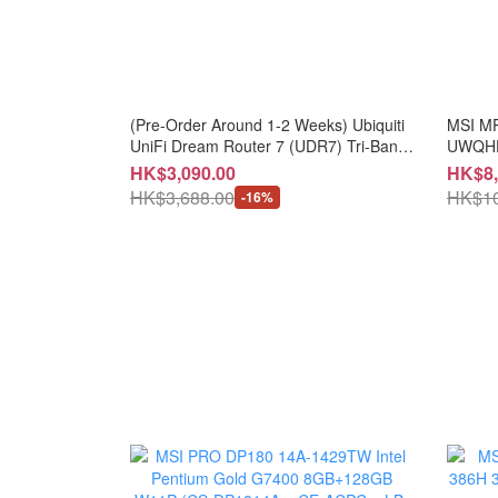
(Pre-Order Around 1-2 Weeks) Ubiquiti
MSI M
UniFi Dream Router 7 (UDR7) Tri-Band
UWQHD
WiFi 7 Gateway Router (NE-UUDR7) 兩
MP34O
HK$3,090.00
HK$8,
年香港行貨保用
HK$3,688.00
HK$10
-16%