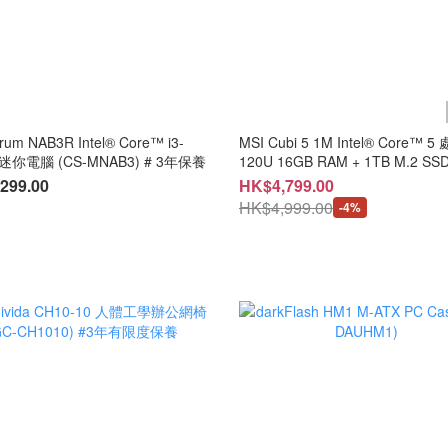
orum NAB3R Intel® Core™ i3-
MSI Cubi 5 1M Intel® Core™ 5 處理器
 迷你電腦 (CS-MNAB3) # 3年保養
120U 16GB RAM + 1TB M.2 SSD
Window 11 Pro (CS-MCB5U5 + CE-
299.00
HK$4,799.00
MNBC06U + LB-PCNB ) # 3 Year
HK$4,999.00
-4%
Warranty