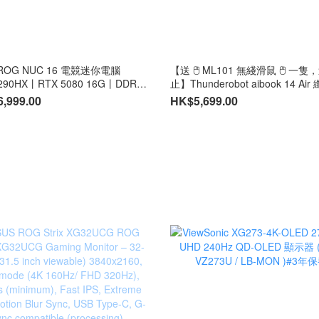
 ROG NUC 16 電競迷你電腦
【送 🖱️ ML101 無綫滑鼠 🖱️ 一
9 290HX丨RTX 5080 16G丨DDR5
止】Thunderobot aibook 14 Ai
1TB PCIe M.2 SSD丨黑色 / 白色
巧 AI 手提電腦 - 14” IPS Panel丨
,999.00
HK$5,699.00
s 11 Home (CS-
2880x1800 解像度丨120Hz 刷
9B/CS-AN16R9C/LB-PCNB) #3
AMD 處理器丨DDR5 記憶體丨M.2
丨Windows 11 PRO #2年保養 (N
TAB4A9A/NB-TA4AR7A/NB-T9L0
PCNB)