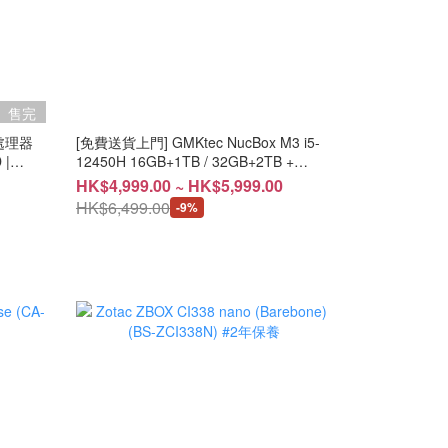
售完
[免費送貨上門] GMKtec NucBox M3 i5-
 |
12450H 16GB+1TB / 32GB+2TB +
Windows 11 Pro (CS-GNBM3/CS-
HK$4,999.00 ~ HK$5,999.00
GNBM3V + LB-PCNB) #2年保養
HK$6,499.00
-9%