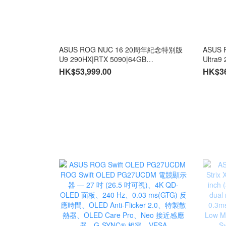
ASUS ROG NUC 16 20周年紀念特別版
ASUS
U9 290HX|RTX 5090|64GB
Ultra
DDR5|2TB|Windows 11Home (CS-
32GB丨
HK$53,999.00
HK$36
AN16R9A/LB-PCNB)
丨Window
AN16R
年保養