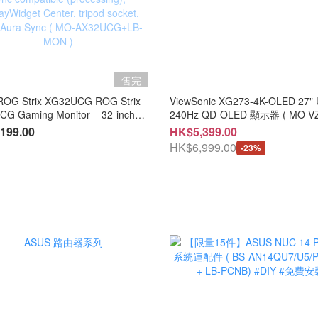
售完
 Strix XG32UCG ROG Strix
ViewSonic XG273-4K-OLED 27"
G Gaming Monitor – 32-inch
240Hz QD-OLED 顯示器 ( MO-V
inch viewable) 3840x2160, dual
/ LB-MON )#3年保養
199.00
HK$5,399.00
4K 160Hz/ FHD 320Hz), 0.3ms
HK$6,999.00
-23%
um), Fast IPS, Extreme Low
 Blur Sync, USB Type-C, G-Sync
ible (processing), DisplayWidget
 tripod socket, HDR, Aura Sync (
32UCG+LB-MON )