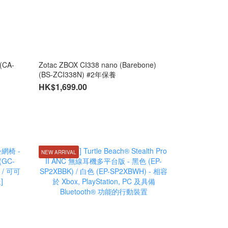
(CA-
Zotac ZBOX CI338 nano (Barebone)
(BS-ZCI338N) #2年保養
HK$1,699.00
NEW ARRIVAL