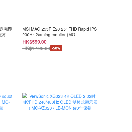
隻，送完即
MSI MAG 255F E20 25" FHD Rapid IPS
r 纖薄輕
200Hz Gaming monitor (MO-
MA25FE2/CE-ACPC/LB-MON)
HK$599.00
新率丨
HK$1,199.00
-50%
 SSD
B-
0Q/LB-