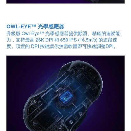
OWL-EYE™ 光學感應器
升級版 Owl-Eye™ 光學感應器提供順滑、精確的追蹤能
力，支持最高 26K DPI 和 650 IPS (16.5m/s) 的追蹤速
度。頂置的 DPI 按鍵讓你無需軟體即可快速調整DPI。