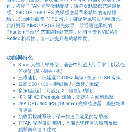
作，搭配 TITAN 光學微動開關，讓每次點擊都充滿滿足
感。26K DPI / 650 IPS 光學感應器帶來精準的追蹤體
驗，加上純熱處理 PTFE 滑片，確保滑鼠移動順暢無比。
自訂雙區 AIMO™ RGB 燈光效果，並通過超柔韌的
PhantomFlex™ 充電線輕鬆充電，同時享受 NVIDIA®
Reflex 相容性，進一步提升遊戲精準度。
功能與特色
Kone 人體工學外型，適合中型至大型手掌，以及任
何握姿 (掌 / 指尖 / 抓)
三模連接：低延遲 2.4GHz 無線 / 藍牙 / USB 有線
最高 350 / 130 小時續航力 (藍牙 / 無線)
多按鍵設計，可設定 21 個自訂功能
多功能 4D Free-spin 滾輪，支援左右傾斜點擊
26K DPI / 650 IPS (16.5m/s) 光學感應器
，
動態精準
度更高
預收緊按鍵系統，帶來快速且滿足的點擊感
TITAN 光學微動開關，具備光學速度與觸感反饋，
點擊壽命達 1 億次