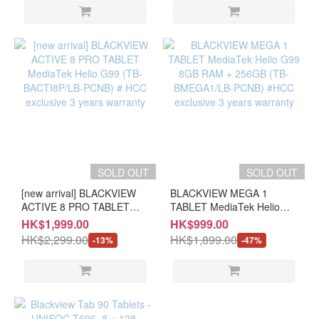
3-year warranty
SOLD OUT
SOLD OUT
[new arrival] BLACKVIEW
BLACKVIEW MEGA 1
ACTIVE 8 PRO TABLET
TABLET MediaTek Helio
MediaTek Helio G99 (TB-
G99 8GB RAM + 256GB
HK$1,999.00
HK$999.00
BACTI8P/LB-PCNB) # HCC
(TB-BMEGA1/LB-PCNB)
HK$2,299.00
HK$1,899.00
-13%
-47%
exclusive 3 years warranty
#HCC exclusive 3 years
warranty