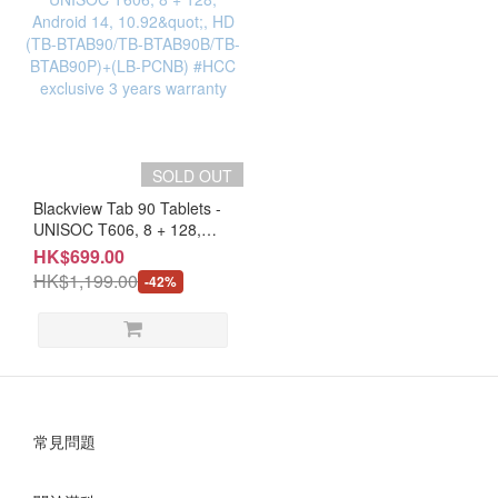
SOLD OUT
Blackview Tab 90 Tablets -
UNISOC T606, 8 + 128,
Android 14, 10.92", HD (TB-
HK$699.00
BTAB90/TB-BTAB90B/TB-
HK$1,199.00
-42%
BTAB90P)+(LB-PCNB)
#HCC exclusive 3 years
warranty
常見問題