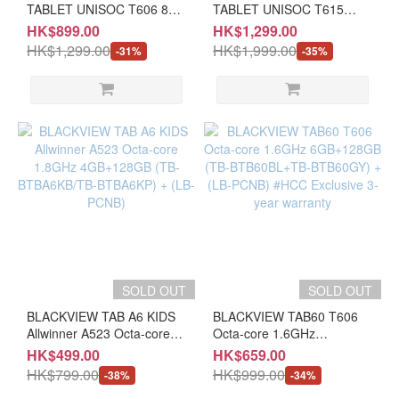
TABLET UNISOC T606 8GB
TABLET UNISOC T615
RAM + 128GB (TB-BTB60P
12GB RAM + 256GB (TB-
HK$899.00
HK$1,299.00
/ LB-PCNB) #HCC exclusive
BMEGA2 / LB-PCNB) #HCC
HK$1,299.00
HK$1,999.00
-31%
-35%
3 years warranty with gift
exclusive 3 years warranty
pack
with gift pack
SOLD OUT
SOLD OUT
BLACKVIEW TAB A6 KIDS
BLACKVIEW TAB60 T606
Allwinner A523 Octa-core
Octa-core 1.6GHz
1.8GHz 4GB+128GB (TB-
6GB+128GB (TB-
HK$499.00
HK$659.00
BTBA6KB/TB-BTBA6KP) +
BTB60BL+TB-BTB60GY) +
HK$799.00
HK$999.00
-38%
-34%
(LB-PCNB)
(LB-PCNB) #HCC Exclusive