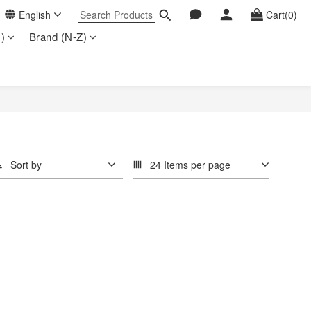
English
Cart(0)
)
Brand (N-Z)
Sort by
24 Items per page