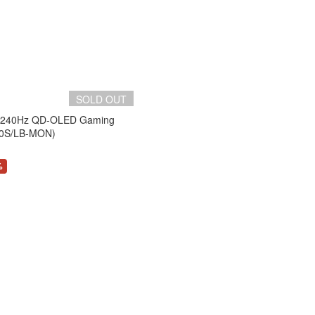
SOLD OUT
 240Hz QD-OLED Gaming
80S/LB-MON)
%