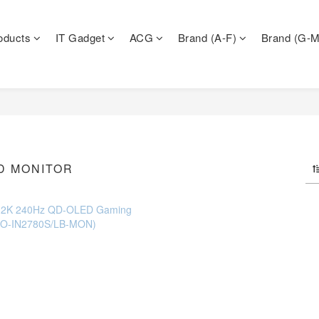
oducts
IT Gadget
ACG
Brand (A-F)
Brand (G-M
D MONITOR