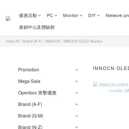
優惠活動
PC
Monitor
DIY
Network pr
展銷中心及體驗館
View All
/
Brand (A-F)
/
INNOCN
/
INNOCN OLED Monitor
INNOCN OLE
Promotion
Mega Sale
Openbox 突擊優惠
Brand (A-F)
Brand (G-M)
Brand (N-Z)