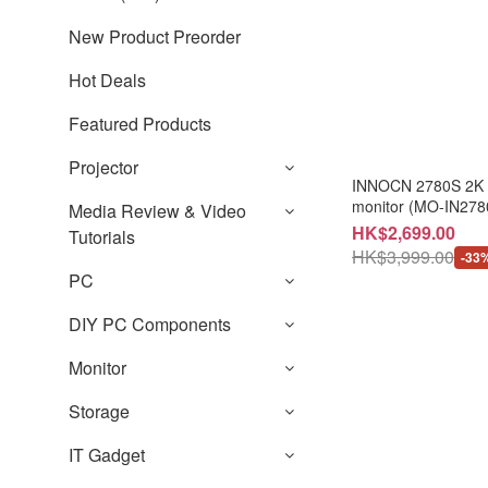
New Product Preorder
Hot Deals
Featured Products
Projector
INNOCN 2780S 2K
monitor (MO-IN27
Media Review & Video
HK$2,699.00
Tutorials
HK$3,999.00
-33
PC
DIY PC Components
Monitor
Storage
IT Gadget