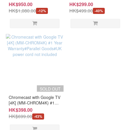
Warranty#Parallel
Year Warranty#Parallel
HK$950.00
HK$299.00
Goods#UK adaptor not
Goods#UK power cord not
HK$1,080.00
HK$499.00
-12%
-40%
included
included
SOLD OUT
Chromecast with Google TV
[4K] (MM-CHROM4K) #1
Year Warranty#Parallel
HK$398.00
Goods#UK power cord not
HK$699.00
-43%
included