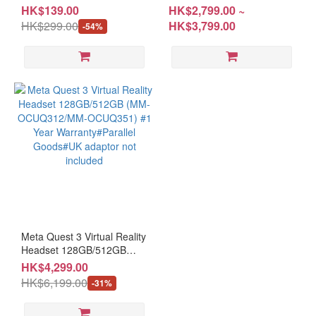
Cover for Quest 3 (AC-
128GB/256GB (MM-
HK$139.00
HK$2,799.00 ~
KGCVQ3) # No Warranty
OCUQ3S1/MM-OCUQ3S2)
HK$299.00
HK$3,799.00
-54%
SN #245KIWI1003 #Please
#1 Year Warranty#Parallel
keep the receipt and
Goods#UK adaptor not
purchase email for
included
OPENBOX items
Meta Quest 3 Virtual Reality
Headset 128GB/512GB
(MM-OCUQ312/MM-
HK$4,299.00
OCUQ351) #1 Year
HK$6,199.00
-31%
Warranty#Parallel
Goods#UK adaptor not