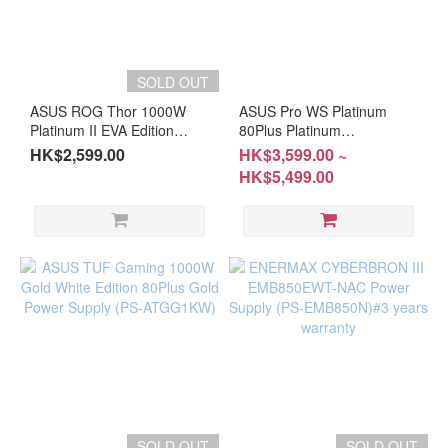
SOLD OUT
ASUS ROG Thor 1000W
ASUS Pro WS Platinum
Platinum II EVA Edition
80Plus Platinum
Power Supply( PS-
1600W/2200W/3000W
HK$2,599.00
HK$3,599.00 ~
ART21KE )
Power (PS-APW3K/PS-
HK$5,499.00
APW2K2/PS-APW1K6)
SOLD OUT
SOLD OUT