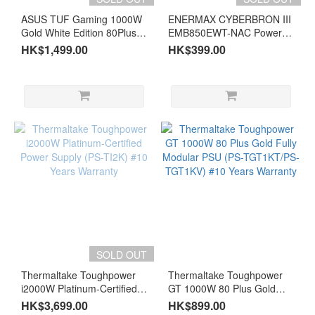
ASUS TUF Gaming 1000W
ENERMAX CYBERBRON III
Gold White Edition 80Plus
EMB850EWT-NAC Power
Gold Power Supply (PS-
Supply (PS-EMB850N)#3
HK$1,499.00
HK$399.00
ATGG1KW)
years warranty
SOLD OUT
Thermaltake Toughpower
Thermaltake Toughpower
i2000W Platinum-Certified
GT 1000W 80 Plus Gold
Power Supply (PS-TI2K)
Fully Modular PSU (PS-
HK$3,699.00
HK$899.00