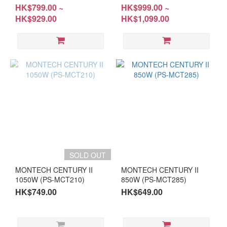
DOCKPOWER FI FULLY
Supply Unit (PS-ATGE750 /
HK$799.00 ~
HK$999.00 ~
MODULAR 80 PLUS GOLD
PS-ATGE850) #8 Years
HK$929.00
HK$1,099.00
PSU 750W/850W/1000W
Warranty
(PS-TDP750/ PS-
TDP750W/ PS-TDP850/ PS-
TDP850W/ PS-TDP1K/ PS-
TDP1KW)
SOLD OUT
MONTECH CENTURY II
MONTECH CENTURY II
1050W (PS-MCT210)
850W (PS-MCT285)
HK$749.00
HK$649.00