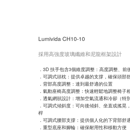
Lumivida CH10-10
採用高強度玻璃纖維和尼龍框架設計
．3D 扶手包含3個維度調整：高度調整、前
．可調式頭枕：提供卓越的支撐，確保頭部
．背部高度調整：達到最舒適的位置
．氣動座椅高度調整：快速輕鬆地調整椅子
．透氣網狀設計：增加空氣流通和冷卻（特
．可調式傾斜度：可向後傾斜、坐直或搖晃
桿
．可調式腰部支撐：提供個人化的下背部舒
．重型底座和腳輪：確保耐用性和移動方便