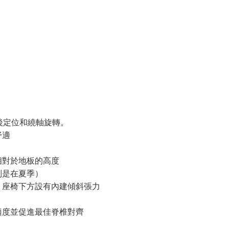
後定位和繞軸旋轉。
舒適
相對於地板的高度
別是在夏季）
，座椅下方設有內建傾斜張力
適度並促進最佳脊椎對齊