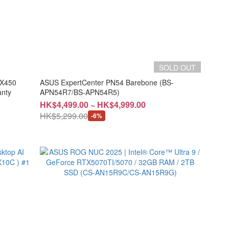
SOLD OUT
HX450
ASUS ExpertCenter PN54 Barebone (BS-
anty
APN54R7/BS-APN54R5)
HK$4,499.00 ~ HK$4,999.00
HK$5,299.00
-6%