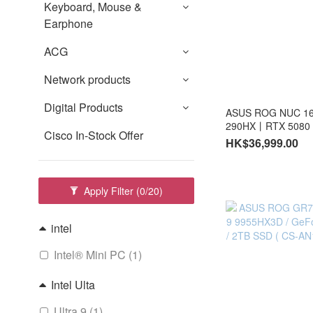
Keyboard, Mouse &
Earphone
ACG
Network products
Digital Products
ASUS ROG NUC 16 
290HX丨RTX 5080
Cisco In-Stock Offer
PCIe M.2 SSD丨Bla
HK$36,999.00
Home (CS-AN16R9B/CS-AN16R9C/LB-PCNB)#3
year warranty
Apply Filter
(0/20)
intel
Intel® Mini PC (1)
Intel Ulta
Ultra 9 (1)