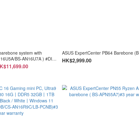
arebone system with
ASUS ExpertCenter PB64 Barebone (
AN16U5A/BS-AN16U7A ) #DIY
HK$2,999.00
K$11,699.00