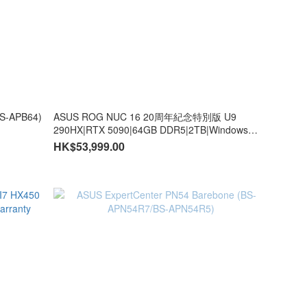
BS-APB64)
ASUS ROG NUC 16 20周年紀念特別版 U9
290HX|RTX 5090|64GB DDR5|2TB|Windows
11Home (CS-AN16R9A/LB-PCNB)
HK$53,999.00