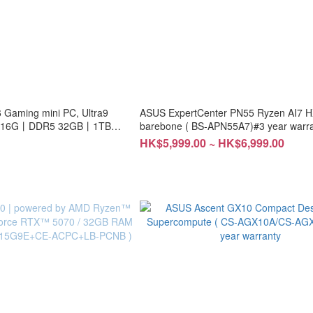
Gaming mini PC, Ultra9
ASUS ExpertCenter PN55 Ryzen AI7 
 16G丨DDR5 32GB丨1TB
barebone ( BS-APN55A7)#3 year warr
ck / White丨Windows 11
HK$5,999.00 ~ HK$6,999.00