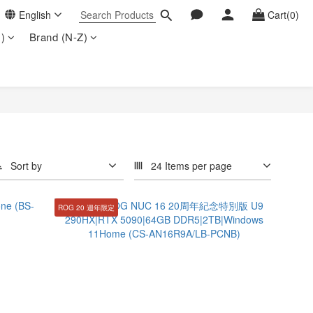
English
Cart(0)
)
Brand (N-Z)
Sort by
24 Items per page
ROG 20 週年限定