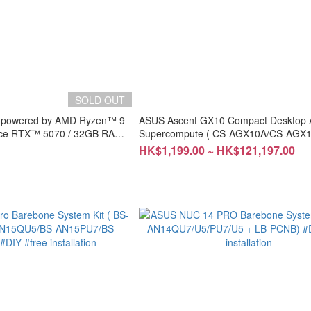
SOLD OUT
 powered by AMD Ryzen™ 9
ASUS Ascent GX10 Compact Desktop 
ce RTX™ 5070 / 32GB RAM /
Supercompute ( CS-AGX10A/CS-AGX1
15G9E+CE-ACPC+LB-PCNB )
year warranty
HK$1,199.00 ~ HK$121,197.00