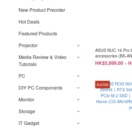
New Product Preorder
Hot Deals
Featured Products
Projector
ASUS NUC 16 Pro b
accessories (BS-
Media Review & Video
#free installation
HK$5,999.00 ~ H
Tutorials
PC
新品預購
DIY PC Components
Monitor
Storage
IT Gadget