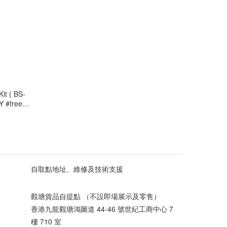
t ( BS-
 #free
自取點地址、維修及技術支援
觀塘貨品自提點 （不設即場展示及零售）
香港九龍觀塘鴻圖道 44-46 號世紀工商中心 7
樓 710 室