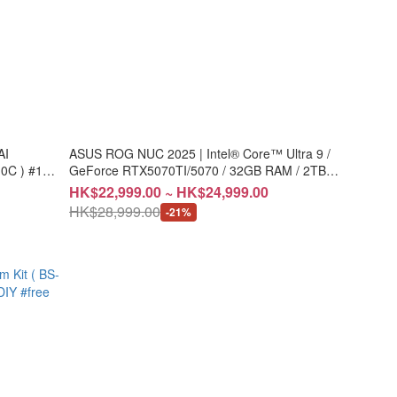
AI
ASUS ROG NUC 2025 | Intel® Core™ Ultra 9 /
0C ) #1
GeForce RTX5070TI/5070 / 32GB RAM / 2TB
SSD (CS-AN15R9C/CS-AN15R9G)
HK$22,999.00 ~ HK$24,999.00
HK$28,999.00
-21%