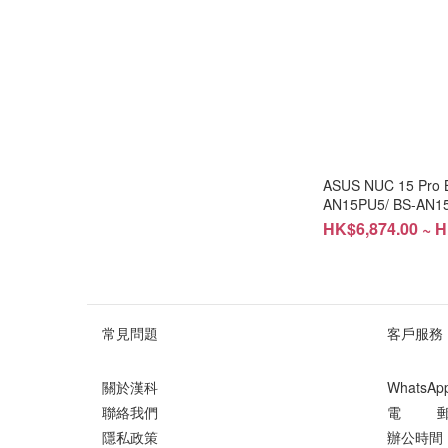
ASUS NUC 15 Pro B
AN15PU5/ BS-AN1
AN15QU7) #D
HK$6,874.00 ~ H
常見問題
客戶服務
關於漢科
WhatsA
聯絡我們
電 郵 ： 
隱私政策
辦公時間 ：