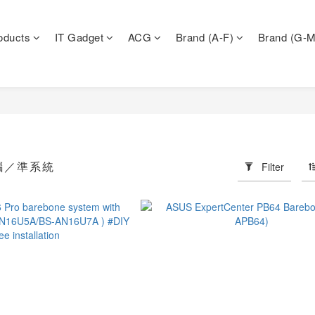
oducts
IT Gadget
ACG
Brand (A-F)
Brand (G-M
電腦／準系統
Filter