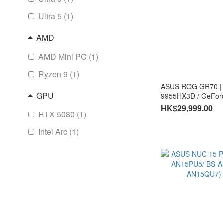
Ultra 5 (1)
AMD
AMD Mini PC (1)
Ryzen 9 (1)
ASUS ROG GR70 |
GPU
9955HX3D / GeFor
2TB SSD ( CS-AN
HK$29,999.00
RTX 5080 (1)
Intel Arc (1)