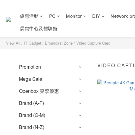
優惠活動
PC
Monitor
DIY
Network pr
展銷中心及體驗館
View All
/
IT Gadget
/
Broadcast Zone
/
Video Capture Card
VIDEO CAPT
Promotion
Mega Sale
Openbox 突擊優惠
Brand (A-F)
Brand (G-M)
Brand (N-Z)