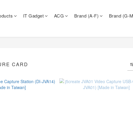
oducts
IT Gadget
ACG
Brand (A-F)
Brand (G-M
URE CARD