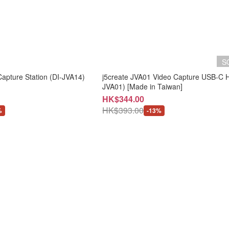
S
apture Station (DI-JVA14)
j5create JVA01 Video Capture USB-C H
JVA01) [Made in Taiwan]
HK$344.00
HK$393.00
%
-13%