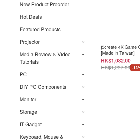
New Product Preorder
Hot Deals
Featured Products
Projector
j5create 4K Game C
[Made in Taiwan]
Media Review & Video
HK$1,082.00
Tutorials
HK$1,237.00
-13
PC
DIY PC Components
Monitor
Storage
IT Gadget
Keyboard, Mouse &