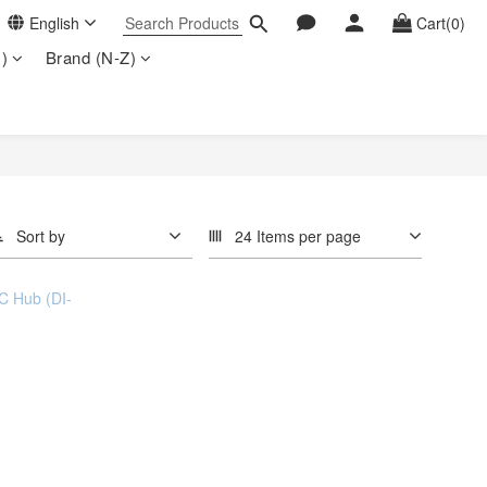
English
Cart(0)
)
Brand (N-Z)
Sort by
24 Items per page