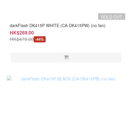
SOLD OUT
darkFlash DK415P WHITE (CA-DK415PW) (no fan)
HK$269.00
HK$479.00
-44%