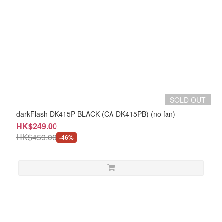
SOLD OUT
darkFlash DK415P BLACK (CA-DK415PB) (no fan)
HK$249.00
HK$459.00
-46%