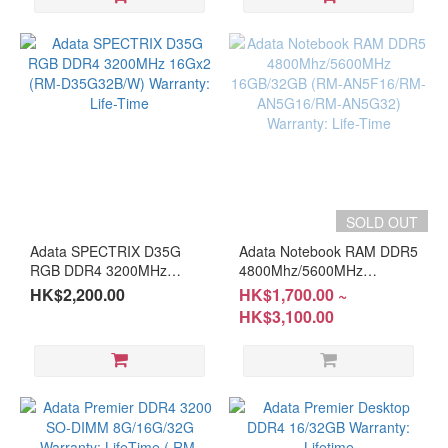
SOLD OUT
Adata SPECTRIX D35G
Adata Notebook RAM DDR5
RGB DDR4 3200MHz
4800Mhz/5600MHz
16Gx2 (RM-D35G32B/W)
16GB/32GB (RM-
HK$2,200.00
HK$1,700.00 ~
Warranty: Life-Time
AN5F16/RM-AN5G16/RM-
HK$3,100.00
AN5G32) Warranty: Life-
Time