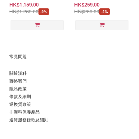
PTV6U3 ( DR-BV6U3BK / W
DR-JPLV8BW)
HK$1,159.00
HK$259.00
/ S / R )
HK$1,269.00
HK$269.00
-9%
-4%
常見問題
關於漢科
聯絡我們
隱私政策
條款及細則
退換貨政策
非漢科保養產品
送貨服務條款及細則