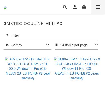
GMKTEC OCULINK MINI PC
Apply
Filter
Filter
(0/20)
Sort by
24 Items per page
Type
Gaming
(2)
AMD
Ryzen™
9 PRO
(1)
Ryzen™