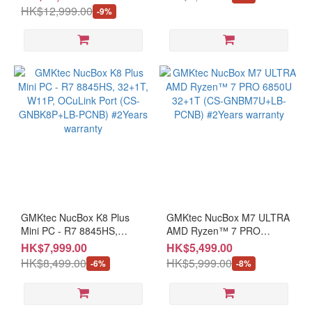
GEVOX1V + LB-PCNB) #2
#2Years warranty
HK$12,999.00
-9%
years warranty
GMKtec NucBox K8 Plus
GMKtec NucBox M7 ULTRA
Mini PC - R7 8845HS,
AMD Ryzen™ 7 PRO
32+1T, W11P, OCuLink Port
6850U 32+1T (CS-
HK$7,999.00
HK$5,499.00
(CS-GNBK8P+LB-PCNB)
GNBM7U+LB-PCNB)
HK$8,499.00
HK$5,999.00
-6%
-8%
#2Years warranty
#2Years warranty