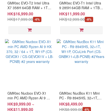
GMKtec EVO-T2 Intel Ultra
GMKtec EVO-T1 Intel Ultra
7 PRO
X7 358H 64GB RAM + 1TB
9 285H 64GB RAM + 1TB
(1)
SSD Window 11 Pro (CS-
SSD Window 11 Pro (CS-
HK$16,999.00
HK$11,999.00
GEVOT2S+LB-PCNB) #2
GEVOT1+LB-PCNB) #2
HK$17,999.00
HK$12,999.00
AMD
-6%
-8%
year warranty
years warranty
Mini
PC
(3)
Ryzen
Ai 9
(1)
Ryzen
9 (1)
Ryzen
7 (1)
Ryzen
GMKtec Nucbox EVO-X1
GMKtec NucBox K11 Mini
5 (1)
min PC AMD Ryzen AI 9 HX
PC - R9 8945HS, 32+1T,
370, 32 / 64 + 1T, W11P
W11P, OCuLink Port (CS-
HK$9,999.00 ~
HK$8,499.00
(CS-GEVOX1 / CS-
GNBK11+LB-PCNB)
HK$11,999.00
HK$8,999.00
-6%