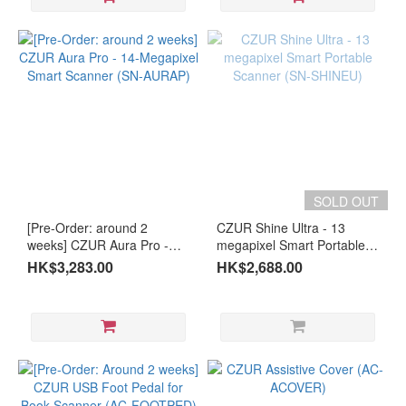
SOLD OUT
[Pre-Order: around 2
CZUR Shine Ultra - 13
weeks] CZUR Aura Pro -
megapixel Smart Portable
14-Megapixel Smart
Scanner (SN-SHINEU)
HK$3,283.00
HK$2,688.00
Scanner (SN-AURAP)