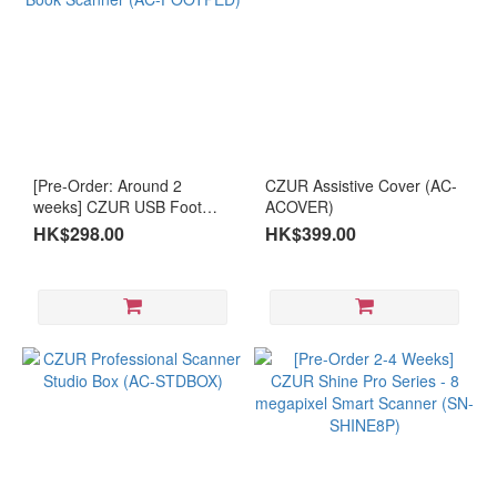
[Pre-Order: Around 2
CZUR Assistive Cover (AC-
weeks] CZUR USB Foot
ACOVER)
Pedal for Book Scanner
HK$298.00
HK$399.00
(AC-FOOTPED)