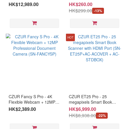
Smart Book Scanner with
HK$12,989.00
HK$260.00
HDMI Port (SN-ETMAX)
HK$299.00
-13%
HOT
CZUR Fancy S Pro - 4K
CZUR ET25 Pro - 25
Flexible Webcam + 12MP
megapixels Smart Book
Professional Document
Scanner with HDMI Port
HK$2,389.00
HK$6,999.00
Camera (SN-FANCYSP)
(SN-ET25P+AC-ACOVER +
HK$8,938.00
-22%
AC-STDBOX)