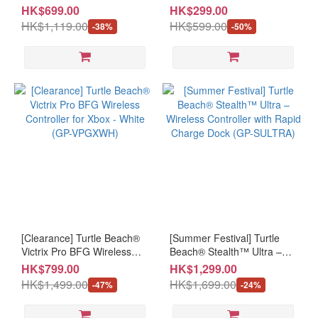
Wireless Smart Controller
(GP-FGC300W / GP-
HK$699.00
HK$299.00
(GP-SPIVOT)
FGC30WW)
HK$1,119.00
HK$599.00
-38%
-50%
[Clearance] Turtle Beach®
[Summer Festival] Turtle
Victrix Pro BFG Wireless
Beach® Stealth™ Ultra –
Controller for Xbox - White
Wireless Controller with
HK$799.00
HK$1,299.00
(GP-VPGXWH)
Rapid Charge Dock (GP-
HK$1,499.00
HK$1,699.00
-47%
-24%
SULTRA)