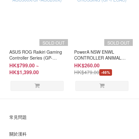
SOLD OUT
SOLD OUT
ASUS ROG Raikiri Gaming
PowerA NSW ENWL
Controller Series (GP-
CONTROLLER ANIMAL
AGU300X/GP-AGU200X)
CROSSING (GP-PECAC)
HK$799.00 ~
HK$260.00
HK$1,399.00
HK$479.00
-46%
常見問題
關於漢科