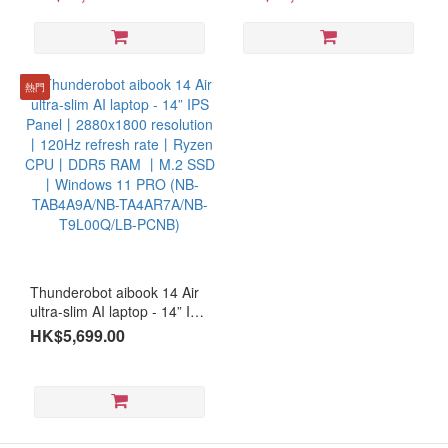
13650HX丨RTX
175W丨32GB DDR5 RAM丨
5080
5070Ti/RTX5070丨16GB
1TB PCIe 5.0 SSD丨WiFi 7
(1)
DDR5 丨1TB M.2 SSD丨
丨Windows 11 Pro #2 year
WiFi6丨Windows 11 Pro #2
warranty（NB-T9V00J/NB-
Intel
years warranty (NB-
T9900K/NB-TZ8P9DK/NB-
熱門
Arc
T9U00J/NB-T9S00K/NB-
TZ8P9QJ/LB-PCNB）
(1)
T9400P/NB-T9L00K/LB-
PCNB）
Screen
~16”
(1)
~18”
(1)
Thunderobot aibook 14 Air
ultra-slim AI laptop - 14” IPS
~14”
Panel丨2880x1800
(1)
HK$5,699.00
resolution丨120Hz refresh
rate丨Ryzen CPU丨DDR5
RAM 丨M.2 SSD丨Windows
11 PRO (NB-TAB4A9A/NB-
TA4AR7A/NB-T9L00Q/LB-
PCNB)