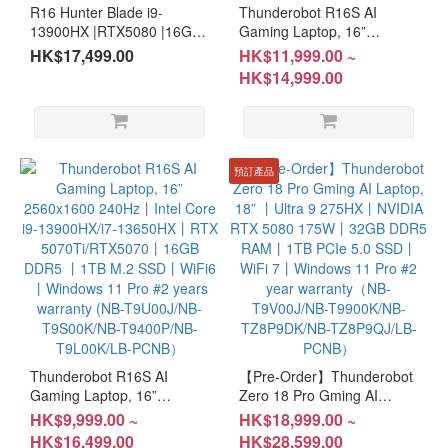
R16 Hunter Blade i9-
Thunderobot R16S AI
Ultra
13900HX |RTX5080 |16G
Gaming Laptop, 16”
9 (1)
|1T |300Hz(NB-T9F00J/LB-
2560*1600 240Hz丨AMD
HK$17,499.00
HK$11,999.00 ~
PCNB)
Ryzen™ 9 9850HX丨RTX
HK$14,999.00
Ultra
5070Ti/RTX5070丨32GB
7 (1)
DDR5 丨1TB SSD丨WiFi6丨
Windows 11 Pro #2 years
AMD
warranty（NB-T9M00P/NB-
T9N00P/LB-PCNB）
預訂產品
AMD
Notebook
(1)
Ryzen
7 (1)
GPU
RTX
Thunderobot R16S AI
【Pre-Order】Thunderobot
5070Ti
Gaming Laptop, 16”
Zero 18 Pro Gming AI
(1)
2560x1600 240Hz丨Intel
Laptop, 18” 丨Ultra 9
HK$9,999.00 ~
HK$18,999.00 ~
Core i9-13900HX/i7-
275HX丨NVIDIA RTX 5080
HK$16,499.00
HK$28,599.00
RTX