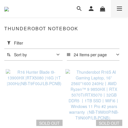
THUNDEROBOT NOTEBOOK
Apply
Filter
Filter
(0/20)
Sort by
24 Items per page
intel
Intel®
Notebook
(3)
i9
(1)
Intel
Ulta
SOLD OUT
SOLD OUT