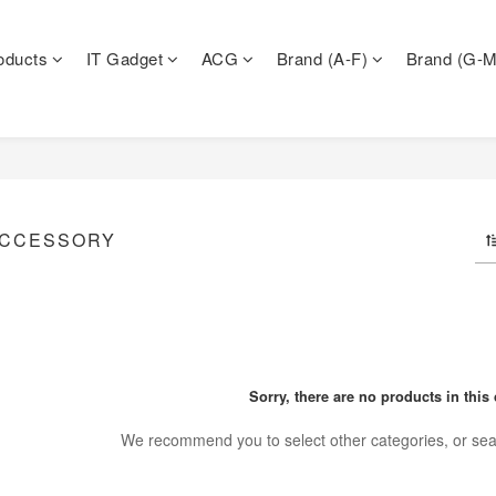
oducts
IT Gadget
ACG
Brand (A-F)
Brand (G-M
ACCESSORY
Sorry, there are no products in this 
We recommend you to select other categories, or sea