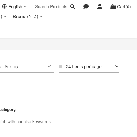
English
Cart(0)
)
Brand (N-Z)
Sort by
24 Items per page
category.
rch with concise keywords.