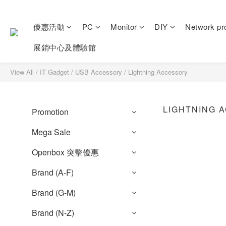
優惠活動
PC
Monitor
DIY
Network pr
展銷中心及體驗館
View All
/
IT Gadget
/
USB Accessory
/
Lightning Accessory
LIGHTNING 
Promotion
Mega Sale
Openbox 突擊優惠
Brand (A-F)
Brand (G-M)
Brand (N-Z)