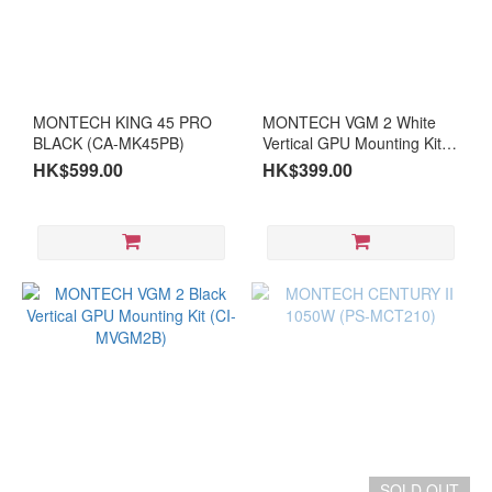
MONTECH KING 45 PRO
MONTECH VGM 2 White
BLACK (CA-MK45PB)
Vertical GPU Mounting Kit
(CI-MVGM2W)
HK$599.00
HK$399.00
SOLD OUT