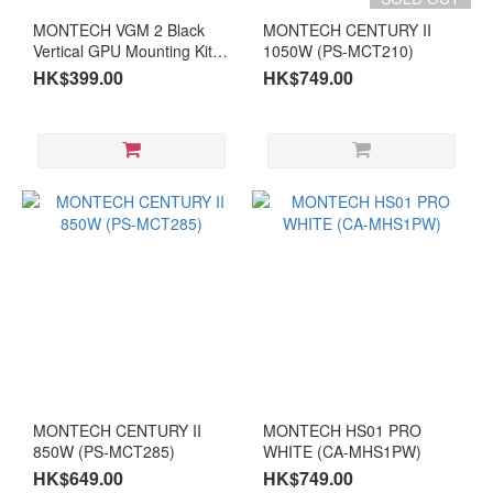
MONTECH VGM 2 Black
MONTECH CENTURY II
Vertical GPU Mounting Kit
1050W (PS-MCT210)
(CI-MVGM2B)
HK$399.00
HK$749.00
MONTECH CENTURY II
MONTECH HS01 PRO
850W (PS-MCT285)
WHITE (CA-MHS1PW)
HK$649.00
HK$749.00