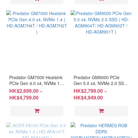
Predator GM7000 Heatsink
Predator GM9000 PCIe
PCIe Gen 4.0 x4, NVMe 1.4
Gen 5.0 x4, NVMe 2.0 SSD
( HD-AGM7H4T / HD-
( HD-AGM904T/ HD-
HK$2,699.00 ~
HK$2,799.00 ~
AGM7H2T )
AGM902T / HD-AGM901T )
HK$4,799.00
HK$4,949.00