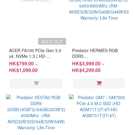
SOLD OUT
ACER FA100 PCIe Gen 3.0
Predator HERMES RGB
x4, NVMe 1.3 ( HD-
DDR5
AFA101T /HD-AFA105G )
32GB(16GB*2)/48GB(24GB*2)/6
HK$799.00 ~
HK$3,999.00 ~
6400/6800Mhz (RM-
HK$1,099.00
HK$4,299.00
AH5E32B/32W/G48B/G48W/E64
Warranty: Life-Time