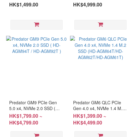
CL28 (RM-AE5D48B)
HK$1,499.00
HK$4,999.00
Predator GM9 PCIe Gen
Predator GM6 QLC PCIe
5.0 x4, NVMe 2.0 SSD (
Gen 4.0 x4, NVMe 1.4 M.2
HD-AGM94T / HD-AGM92T
SSD (HD-AGM64T/HD-
HK$1,799.00 ~
HK$1,399.00 ~
)
AGM62T/HD-AGM61T)
HK$4,799.00
HK$4,499.00