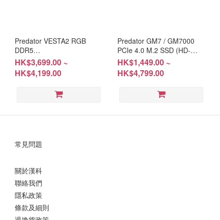
Predator VESTA2 RGB
Predator GM7 / GM7000
DDR5
PCIe 4.0 M.2 SSD (HD-
32GB(16GB*2)/64GB(32GB*2)
AGM71T/2T/4T/HD-
HK$3,699.00 ~
HK$1,449.00 ~
6000Mhz（RM-
AGM701T/2T/4T)
HK$4,199.00
HK$4,799.00
AV5D32B/32D/64B/32W/64W)
Warranty: Life-Time
常見問題
關於漢科
聯絡我們
隱私政策
條款及細則
退換貨政策