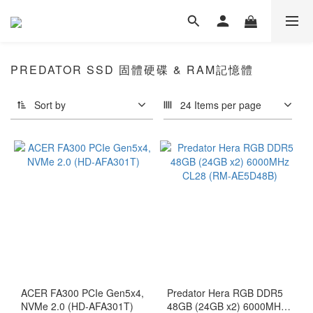
PREDATOR SSD 固體硬碟 & RAM記憶體
Sort by
24 Items per page
ACER FA300 PCIe Gen5x4,
Predator Hera RGB DDR5
NVMe 2.0 (HD-AFA301T)
48GB (24GB x2) 6000MHz