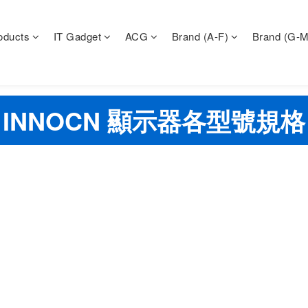
oducts
IT Gadget
ACG
Brand (A-F)
Brand (G-M
INNOCN 顯示器各型號規格