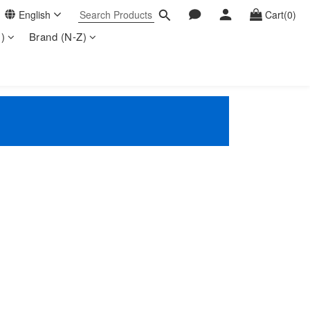
English
Cart(0)
)
Brand (N-Z)