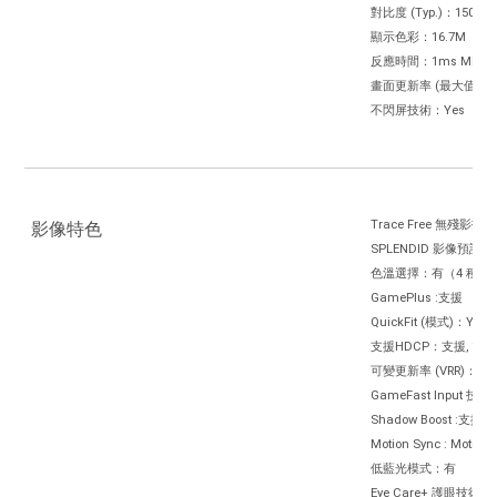
對比度 (Typ.)：1500:1
顯示色彩：16.7M
反應時間：1ms MPRT
畫面更新率 (最大值)：1
不閃屏技術：Yes
Trace Free 無殘影技
影像特色
SPLENDID 影像預設模
色溫選擇：有（4 種模
GamePlus :支援
QuickFit (模式)：Yes
支援HDCP：支援, 1.4
可變更新率 (VRR)：支援 (A
GameFast Input 技
Shadow Boost :支援
Motion Sync : Motion
低藍光模式：有
Eye Care+ 護眼技術：