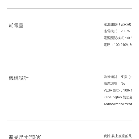
電源開啟(Typical)：<2
耗電量
省電模式：<0.5W
電源關閉模式 :<0.3W
電壓：100-240V, 50/60
前後傾斜：支援 (+23° ~ 
機構設計
高度調整：No
VESA 牆掛：100x100
Kensington 防盜鎖孔
Antibacterial treatmen
實體 裝上底座的尺寸(寬x
產品尺寸(預估)