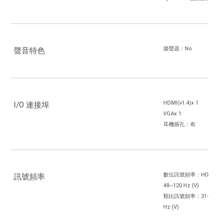
揚聲器：No
聲音特色
HDMI(v1.4)x 1
I/O 連接埠
VGAx 1
耳機插孔：有
數位訊號頻率：HDMI: 30~
訊號頻率
48~120 Hz (V)
類比訊號頻率：31~84 KHz 
Hz (V)