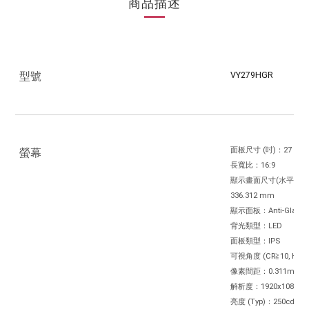
商品描述
VY279HGR
型號
面板尺寸 (吋)：27
螢幕
長寬比：16:9
顯示畫面尺寸(水平x垂直)：
336.312 mm
顯示面板：Anti-Glare
背光類型：LED
面板類型：IPS
可視角度 (CR≧10, H/V)
像素間距：0.311mm
解析度：1920x1080
亮度 (Typ)：250cd/㎡